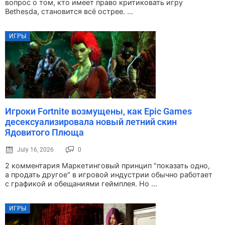
вопрос о том, кто имеет право критиковать игру
Bethesda, становится всё острее. ...
ИГРЫ
Игроки Fortnite возмущены, как Epic Games
десексуализировала новый летний скин
Ядовитого Плюща
July 16, 2026
0
2 комментария Маркетинговый принцип "показать одно,
а продать другое" в игровой индустрии обычно работает
с графикой и обещаниями геймплея. Но ...
ИГРЫ