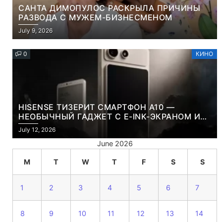
САНТА ДИМОПУЛОС РАСКРЫЛА ПРИЧИНЫ
РАЗВОДА С МУЖЕМ-БИЗНЕСМЕНОМ
July 9, 2026
0
КИНО
HISENSE ТИЗЕРИТ СМАРТФОН A10 —
НЕОБЫЧНЫЙ ГАДЖЕТ С E-INK-ЭКРАНОМ И
СЪЕМНОЙ LCD-ПАНЕЛЬЮ ДЛЯ ЦВЕТНОГО
July 12, 2026
КОНТЕНТА И СОЦСЕТЕЙ
June 2026
M
T
W
T
F
S
S
1
2
3
4
5
6
7
8
9
10
11
12
13
14