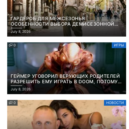
ГАРДЕРОБ ДЛЯ МЕЖСЕЗОНЬЯ:
ОСОБЕННОСТИ ВЫБОРА ДЕМИСЕЗОННОЙ
ПАРКИ И ЭЛЕГАНТНОГО ЖЕНСКОГО ПЛАЩА
July 8, 2026
0
ИГРЫ
ГЕЙМЕР УГОВОРИЛ ВЕРУЮЩИХ РОДИТЕЛЕЙ
РАЗРЕШИТЬ ЕМУ ИГРАТЬ В DOOM, ПОТОМУ
ЧТО ЭТО ХРИСТИАНСКАЯ ИГРА ПРО
July 8, 2026
УБИЙСТВО ДЕМОНОВ
0
НОВОСТИ