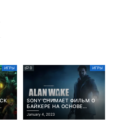
ИГРЫ
0
ИГРЫ
OCK
SONY СНИМАЕТ ФИЛЬМ О
БАЙКЕРЕ НА ОСНОВЕ
ИЗВЕСТНОЙ ВИДЕОИГРЫ
January 4, 2023