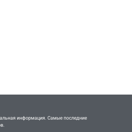
Игры
Милли Бобби Браун
ждёт GTA 6, чтобы
елки
играть как
двумя
законопослушный
горожанин
July 4, 2026
24sbadmin
туальная информация. Самые последние
в.