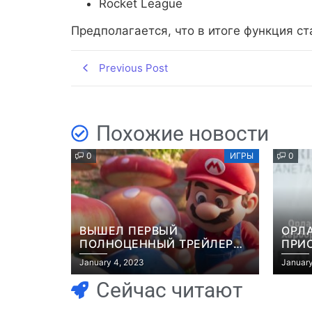
Rocket League
Предполагается, что в итоге функция ст
Previous Post
Похожие новости
0
ИГРЫ
0
ВЫШЕЛ ПЕРВЫЙ
ОРЛ
ПОЛНОЦЕННЫЙ ТРЕЙЛЕР
ПРИ
МУЛЬТФИЛЬМА “МАРИО”
ЭКР
January 4, 2023
January
GRAN
Сейчас читают