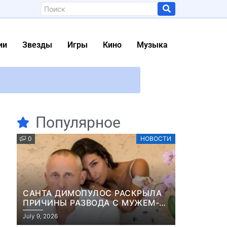
ии
Звезды
Игры
Кино
Музыка
ивят
ет естественный дневной свет
Популярное
део, фото)
0
НОВОСТИ
я на роль в пиратском телесериале
стыми патронами
САНТА ДИМОПУЛОС РАСКРЫЛА
деле
ПРИЧИНЫ РАЗВОДА С МУЖЕМ-
БИЗНЕСМЕНОМ
July 9, 2026