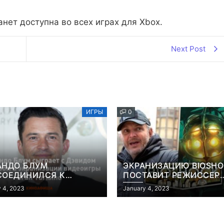
анет доступна во всех играх для Xbox.
Next Post
ИГРЫ
0
АНДО БЛУМ
ЭКРАНИЗАЦИЮ BIOSH
СОЕДИНИЛСЯ К
ПОСТАВИТ РЕЖИССЕР
АНИЗАЦИИ ВИДЕОИГРЫ
«КОНСТАНТИНА» И
 4, 2023
January 4, 2023
 TURISMO
«ГОЛОДНЫХ ИГР»