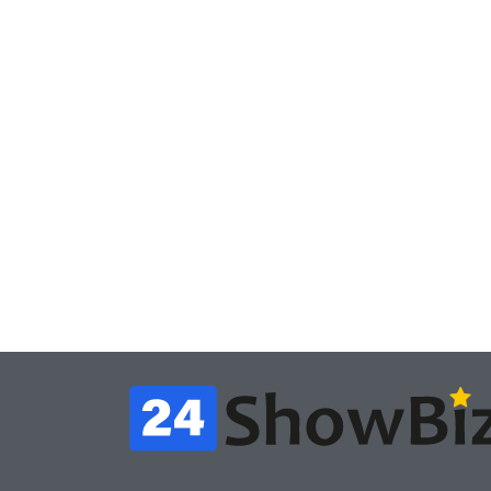
Игры
Игры
Геймеры отменяют
Нов
подписку PS Plus в знак
поп
протеста против
вид
цифрового будущего
её 
July 4, 2026
24sbadmin
24sba