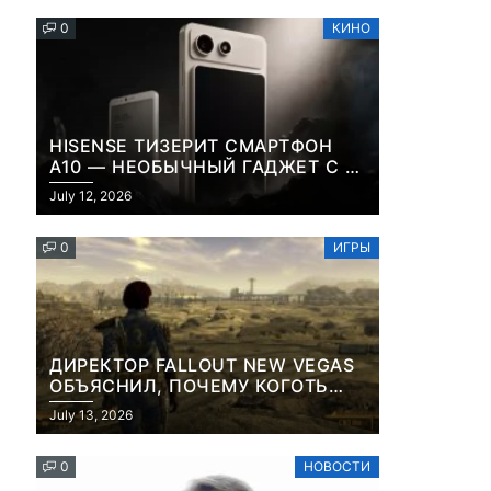
0
КИНО
HISENSE ТИЗЕРИТ СМАРТФОН
A10 — НЕОБЫЧНЫЙ ГАДЖЕТ С E-
INK-ЭКРАНОМ И СЪЕМНОЙ LCD-
July 12, 2026
ПАНЕЛЬЮ ДЛЯ ЦВЕТНОГО
КОНТЕНТА И СОЦСЕТЕЙ
0
ИГРЫ
ДИРЕКТОР FALLOUT NEW VEGAS
ОБЪЯСНИЛ, ПОЧЕМУ КОГОТЬ
СМЕРТИ У КАРЬЕРА НАМЕРЕННО
July 13, 2026
СНОСИТ ВАМ ГОЛОВУ
0
НОВОСТИ