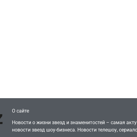
Игры
Голливуд скупает
ичок-геймер
оригинальные
росил помочь найти
сценарии – 44 сд
еокарту в его ПК –
за год против 11 
там просто нет
годами ранее
July 4, 2026
July 4, 2026
dmin
24sbadmin
О сайте
Новости о жизни звезд и знаменитостей – самая ак
новости звезд шоу-бизнеса. Новости телешоу, сериало