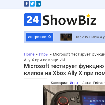
Diablo IV Diablo 4
Интересное:
Стало известно, к
Philips представи
Home
»
Игры
»
Microsoft тестирует функц
Maneskin послали 
Ally X при помощи ИИ
Microsoft тестирует функци
Meta обвинили в 
клипов на Xbox Ally X при п
ARC Raiders меняе
Мэтт Райан пришел
Категория:
Игры
Дата:
Februar
Сергея Бабкина д
Фанаты God of War
“У нас есть куча 