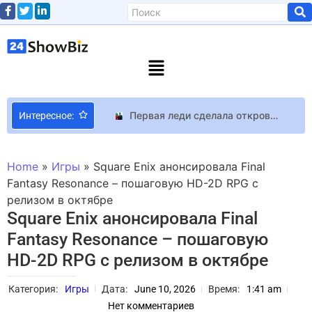
Первая леди сделала откровенное признание об отношениях с Владимиром Зеленским: живут не вместе, а дети вообще забыли как выглядит отец
Интересное:
Сценарий для второго сезона “Peacemaker” готов
Фанат старых ПК нашел 16 запечатанных корпусов NVIDIA CM 690 из 2008 года и собирается запустить на них Crysis на максималках
Home
»
Игры
»
Square Enix анонсировала Final
В Steam вышел атомсферный сурвайвал-рогалик Dark Light Survivor с возможностью смены смены перспективы
Fantasy Resonance – пошаговую HD-2D RPG с
релизом в октябре
Модель Алина Байкова выставила на продажу квартиру в Нью-Йорке за 1,3 миллиона долларов
Square Enix анонсировала Final
Юрий Никитин анонсировал возвращение групп «NikitA» и «НеАнгелы»
Fantasy Resonance – пошаговую
Вупи Голдберг призналась, что долгие годы страдала от наркотической зависимости
HD-2D RPG с релизом в октябре
Реп-мюзикл Ты (Романтика), который произвел фурор: как его создавали и будет ли театральная постановка
Зомби, симпатичная героиня и дух Resident Evil в релизном трейлере сурвайвал-хоррора Vultures: Scavengers of Death
Категория:
Игры
Дата:
June 10, 2026
Время:
1:41 am
СМИ: первые два эпизода сериала God of War снимет шоураннер Szōgun и режиссер нескольких эпизодов Fallout, Westworld и The Boys
Нет комментариев