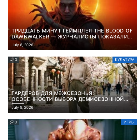
ТРИДЦАТЬ МИНУТ ГЕЙМПЛЕЯ THE BLOOD OF
DAWNWALKER — ЖУРНАЛИСТЫ ПОКАЗАЛИ
НАЧАЛО НОВОЙ ИГРЫ ОТ ВЕТЕРАНОВ CD
July 8, 2026
PROJEKT RED
0
КУЛЬТУРА
ГАРДЕРОБ ДЛЯ МЕЖСЕЗОНЬЯ:
ОСОБЕННОСТИ ВЫБОРА ДЕМИСЕЗОННОЙ
ПАРКИ И ЭЛЕГАНТНОГО ЖЕНСКОГО ПЛАЩА
July 8, 2026
0
ИГРЫ