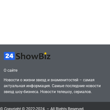
оригинальные
Браун ждёт GTA
сценарии – 44
6, чтобы играть
сделки за год
как
против 11 двумя
законопослушный
годами ранее
горожанин
July 4, 2026
July 4, 2026
24sbadmin
24sbadmin
О сайте
Новости о жизни звезд и знаменитостей – самая
актуальная информация. Самые последние новости
звезд шоу-бизнеса. Новости телешоу, сериалов.
© Copyright © 2022-2024. – All Rights Reserved.