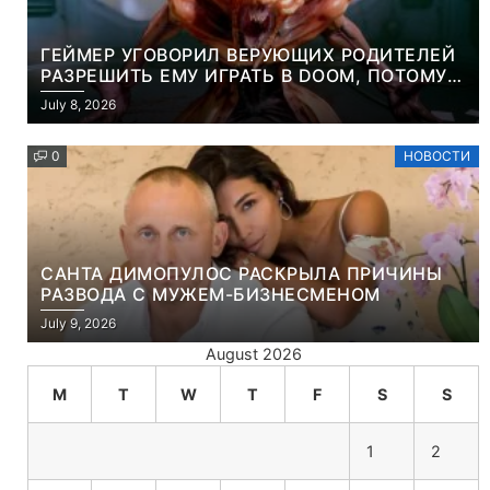
ГЕЙМЕР УГОВОРИЛ ВЕРУЮЩИХ РОДИТЕЛЕЙ
РАЗРЕШИТЬ ЕМУ ИГРАТЬ В DOOM, ПОТОМУ
ЧТО ЭТО ХРИСТИАНСКАЯ ИГРА ПРО
July 8, 2026
УБИЙСТВО ДЕМОНОВ
0
НОВОСТИ
САНТА ДИМОПУЛОС РАСКРЫЛА ПРИЧИНЫ
РАЗВОДА С МУЖЕМ-БИЗНЕСМЕНОМ
July 9, 2026
August 2026
M
T
W
T
F
S
S
1
2