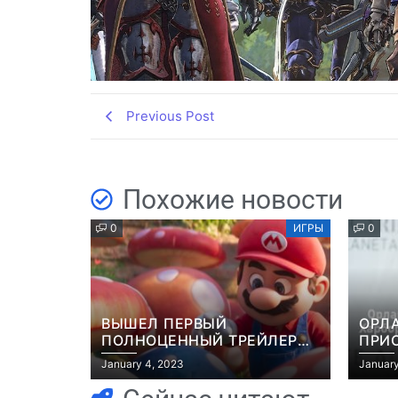
Previous Post
Похожие новости
0
ИГРЫ
0
ВЫШЕЛ ПЕРВЫЙ
ОРЛ
ПОЛНОЦЕННЫЙ ТРЕЙЛЕР
ПРИ
МУЛЬТФИЛЬМА “МАРИО”
ЭКР
January 4, 2023
January
GRAN