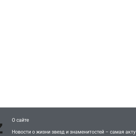
Игры
Голливуд скупает
ичок-геймер
оригинальные
росил помочь найти
сценарии – 44 сд
еокарту в его ПК –
за год против 11 
там просто нет
годами ранее
July 4, 2026
July 4, 2026
dmin
24sbadmin
О сайте
Новости о жизни звезд и знаменитостей – самая ак