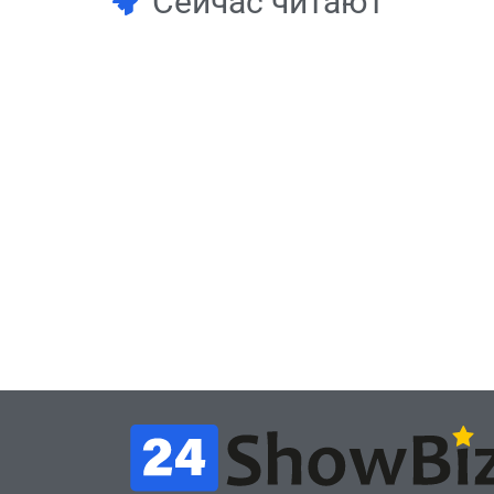
Сейчас читают
Игры
Игры
Геймеры отменяют
Нов
подписку PS Plus в знак
поп
протеста против
вид
цифрового будущего
её 
July 4, 2026
24sbadmin
24sba