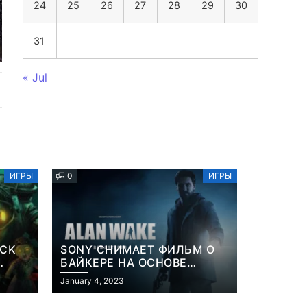
24
25
26
27
28
29
30
31
« Jul
ИГРЫ
0
ИГРЫ
OCK
SONY СНИМАЕТ ФИЛЬМ О
БАЙКЕРЕ НА ОСНОВЕ
ИЗВЕСТНОЙ ВИДЕОИГРЫ
January 4, 2023