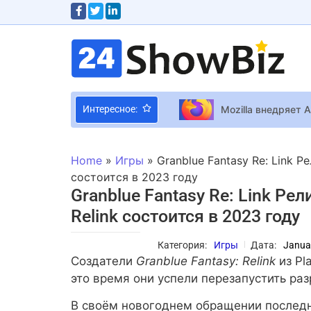
Mozilla внедряет A
Интересное:
Актриса Ольга Ку
Home
»
Игры
»
Granblue Fantasy Re: Link Р
Counter-Strike: G
состоится в 2023 году
Granblue Fantasy Re: Link Ре
Relink состоится в 2023 году
Split Fiction полу
Мейхер внезапно п
Категория:
Игры
Дата:
Janua
Тарас Тополя потр
Создатели
Granblue Fantasy: Relink
из Pl
это время они успели перезапустить раз
Ирма Витовская о
В своём новогоднем обращении последн