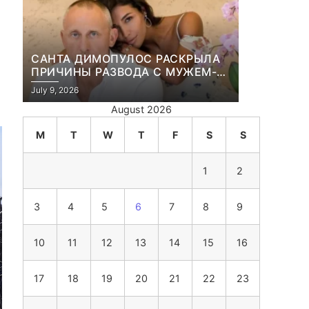
САНТА ДИМОПУЛОС РАСКРЫЛА
ПРИЧИНЫ РАЗВОДА С МУЖЕМ-
БИЗНЕСМЕНОМ
July 9, 2026
August 2026
M
T
W
T
F
S
S
1
2
3
4
5
6
7
8
9
10
11
12
13
14
15
16
17
18
19
20
21
22
23