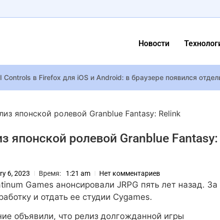
Новости
Технолог
I Controls в Firefox для iOS и Android: в браузере появился от
риленко сообщила о смерти дяди
елиз японской ролевой Granblue Fantasy: Relink
lobal Offensive CS:GO почти побил исторический рекорд по числ
лиз японской ролевой Granblue Fantasy:
чит экранизацию: Голливуд заинтересовался новой игрой авторов 
очистила Instagram – больше ни слова об Украине, только Надя
ry 6, 2023
Время:
1:21 am
Нет комментариев
атил 2 млн грн на ремонт квартиры в Киеве, пострадавшей от 
atinum Games анонсировали JRPG пять лет назад. За
работку и отдать ее студии Cygames.
трицает окончание карьеры и возмущена заголовками в СМИ
ие объявили, что релиз долгожданной игры