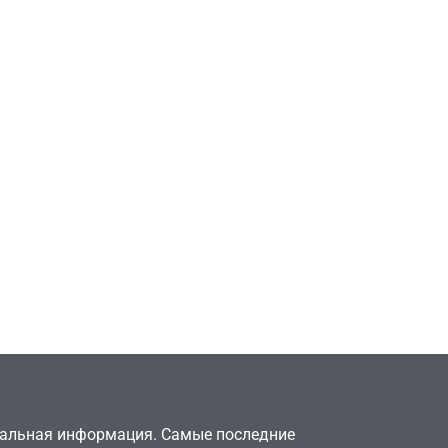
Игры
Милли Бобби Браун
ждёт GTA 6, чтобы
елки
играть как
двумя
законопослушный
горожанин
July 4, 2026
24sbadmin
туальная информация. Самые последние