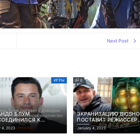
Next Post
ИГРЫ
0
АНДО БЛУМ
ЭКРАНИЗАЦИЮ BIOSH
СОЕДИНИЛСЯ К
ПОСТАВИТ РЕЖИССЕР
АНИЗАЦИИ ВИДЕОИГРЫ
«КОНСТАНТИНА» И
 4, 2023
January 4, 2023
 TURISMO
«ГОЛОДНЫХ ИГР»