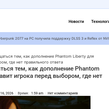
Новости
Технолог
berpunk 2077 на PC получила поддержку DLSS 3 и Reflex от NV
ина Раневская и ее жизнь
ь: как выглядели Кейт и Уильям до брака
ться тем, как дополнение Phantom Liberty для
кты биографии и лучшие цитаты
ом, где нет правильного ответа
ься тем, как дополнение Phantom
ет главную роль в новой комедии Нэнси Майерс
тавит игрока перед выбором, где нет
дет ли Ра противником Фэй в новой God of War
ogg умерла 10-месячная внучка
стин Теру отметили годовщину помолвки
 16, 2026
Время:
1:59 am
Нет комментариев
 я скучаю по тебе — поют они: The Beatles выпустили свою по
аст в суд на авторов фильма “Ученик” из-за клеветы