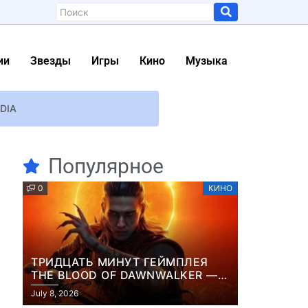
ии
Звезды
Игры
Кино
Музыка
IDIA
Популярное
0
КИНО
ТРИДЦАТЬ МИНУТ ГЕЙМПЛЕЯ
следнюю песню Now And Then
THE BLOOD OF DAWNWALKER —
ЖУРНАЛИСТЫ ПОКАЗАЛИ
July 8, 2026
НАЧАЛО НОВОЙ ИГРЫ ОТ