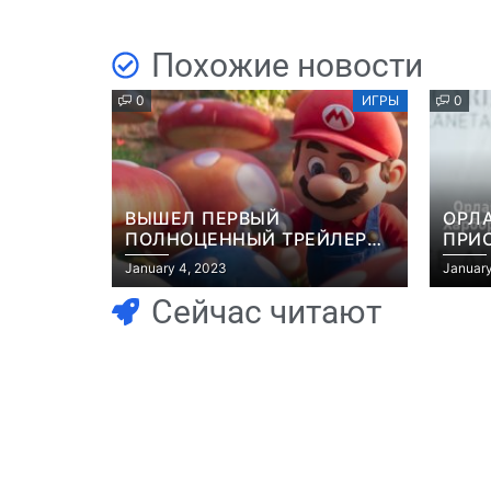
Похожие новости
0
ИГРЫ
0
ВЫШЕЛ ПЕРВЫЙ
ОРЛ
ПОЛНОЦЕННЫЙ ТРЕЙЛЕР
ПРИ
МУЛЬТФИЛЬМА “МАРИО”
ЭКР
January 4, 2023
January
GRAN
Сейчас читают