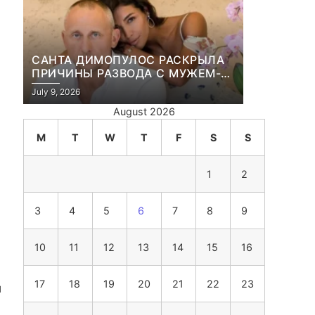
САНТА ДИМОПУЛОС РАСКРЫЛА
ПРИЧИНЫ РАЗВОДА С МУЖЕМ-
БИЗНЕСМЕНОМ
July 9, 2026
August 2026
M
T
W
T
F
S
S
1
2
3
4
5
6
7
8
9
10
11
12
13
14
15
16
17
18
19
20
21
22
23
й