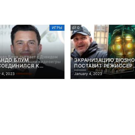
ИГРЫ
0
АНДО БЛУМ
ЭКРАНИЗАЦИЮ BIOSH
СОЕДИНИЛСЯ К
ПОСТАВИТ РЕЖИССЕР
АНИЗАЦИИ ВИДЕОИГРЫ
«КОНСТАНТИНА» И
 4, 2023
January 4, 2023
 TURISMO
«ГОЛОДНЫХ ИГР»
Игры