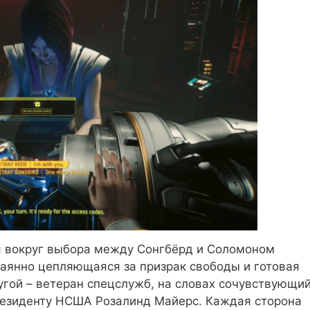
я вокруг выбора между Сонгбёрд и Соломоном
чаянно цепляющаяся за призрак свободы и готовая
ругой – ветеран спецслужб, на словах сочувствующи
президенту НСША Розалинд Майерс. Каждая сторона