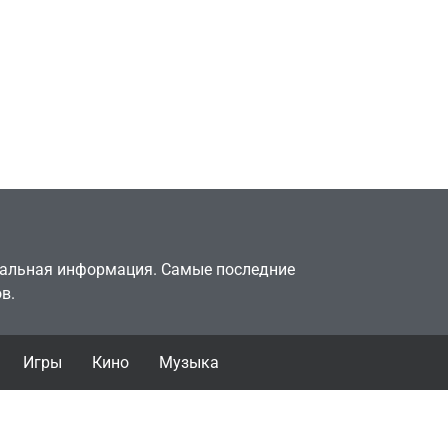
Милли Бобби Браун
ждёт GTA 6, чтобы
елки
играть как
двумя
законопослушный
горожанин
July 4, 2026
24sbadmin
туальная информация. Самые последние
в.
Игры
Кино
Музыка