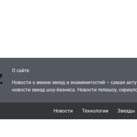
Голливуд скупает
ичок-геймер
оригинальные
росил помочь найти
сценарии – 44 сд
еокарту в его ПК –
за год против 11 
там просто нет
годами ранее
July 4, 2026
July 4, 2026
dmin
24sbadmin
О сайте
Новости о жизни звезд и знаменитостей – самая ак
новости звезд шоу-бизнеса. Новости телешоу, сериало
Новости
Технологии
Звезды