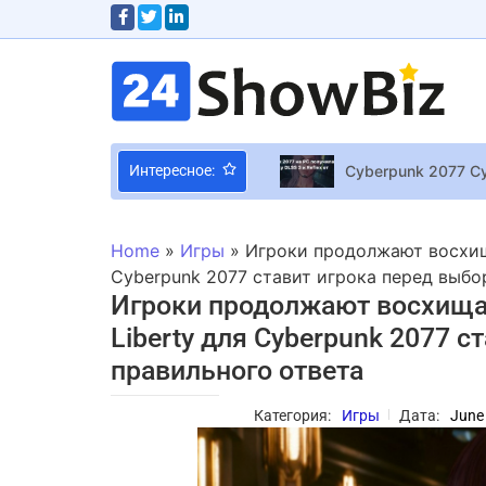
Cyberpunk 2077 Cy
Интересное:
Муля и другие: Фа
Как все начиналос
Home
»
Игры
»
Игроки продолжают восхища
Мария Каллас: фа
Cyberpunk 2077 ставит игрока перед выбор
Игроки продолжают восхищат
Скарлетт Йоханссон сыгра
Liberty для Cyberpunk 2077 с
Игроки спорят, бу
правильного ответа
У рэпера Snoop D
Дженнифер Энистон и Джа
Категория:
Игры
Дата:
June
Время от времени
Дональд Трамп под