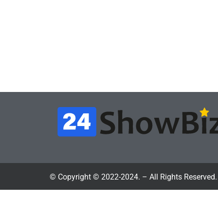
Игры
Игры
Геймеры отменяют
Нов
подписку PS Plus в знак
поп
протеста против
вид
цифрового будущего
её 
July 4, 2026
24sbadmin
24sba
© Copyright © 2022-2024. – All Rights Reserved.