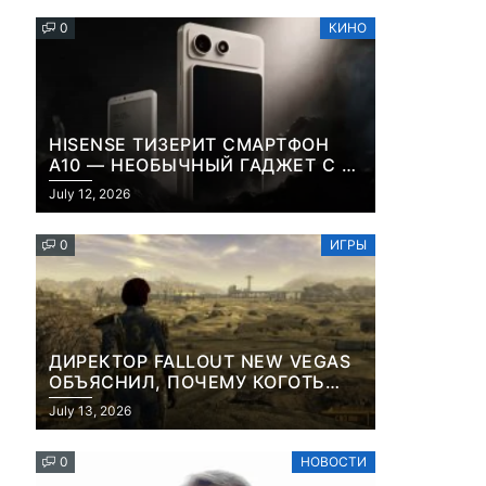
0
КИНО
HISENSE ТИЗЕРИТ СМАРТФОН
A10 — НЕОБЫЧНЫЙ ГАДЖЕТ С E-
INK-ЭКРАНОМ И СЪЕМНОЙ LCD-
July 12, 2026
ПАНЕЛЬЮ ДЛЯ ЦВЕТНОГО
КОНТЕНТА И СОЦСЕТЕЙ
0
ИГРЫ
ДИРЕКТОР FALLOUT NEW VEGAS
ОБЪЯСНИЛ, ПОЧЕМУ КОГОТЬ
СМЕРТИ У КАРЬЕРА НАМЕРЕННО
July 13, 2026
СНОСИТ ВАМ ГОЛОВУ
0
НОВОСТИ