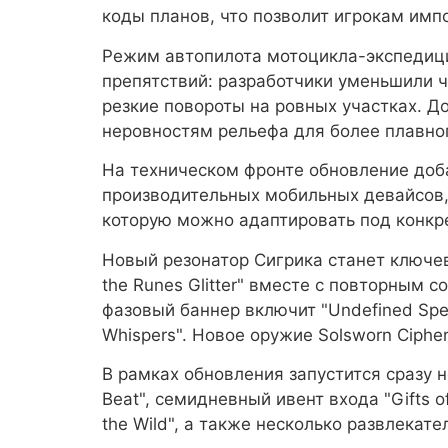
коды планов, что позволит игрокам им
Режим автопилота мотоцикла-экспедици
препятствий: разработчики уменьшили ч
резкие повороты на ровных участках. Д
неровностям рельефа для более плавно
На техническом фронте обновление доб
производительных мобильных девайсов, 
которую можно адаптировать под конкр
Новый резонатор Сигрика станет ключе
the Runes Glitter" вместе с повторным 
фазовый баннер включит "Undefined Spec
Whispers". Новое оружие Solsworn Ciph
В рамках обновления запустится сразу н
Beat", семидневный ивент входа "Gifts o
the Wild", а также несколько развлекат