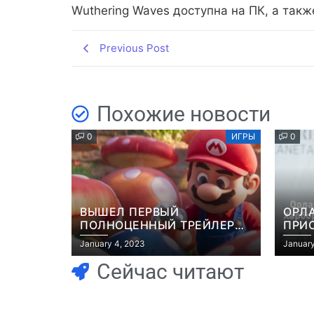
Wuthering Waves доступна на ПК, а также
Previous Post
Похожие новости
0
ИГРЫ
0
ВЫШЕЛ ПЕРВЫЙ
ОРЛ
ПОЛНОЦЕННЫЙ ТРЕЙЛЕР
ПРИ
МУЛЬТФИЛЬМА “МАРИО”
ЭКР
January 4, 2023
January
GRAN
Сейчас читают