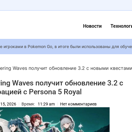
Новости
Технолог
е игроками в Pokemon Go, в итоге были использованы для обуч
Яремчук после долгого “молчания” очаровала сеть редким фото
ивает групповую драму для мам «Токсичная» Эшли Тисдейл: «Пр
ring Waves получит обновление 3.2 с новыми квестам
Amazon купила права на Tomb Raider за 600 млн долларов
ng Waves получит обновление 3.2 с
я Red Dead Redemption 2 всё ещё может выйти в этом году
цией с Persona 5 Royal
на PS5 в начале апреля и будет дешевле релизной версии
15, 2026
Время:
11:29 am
Нет комментариев
 нашел на чердаке фото Дэвида Боуи 1970 года
ополнительное расследование по делу о смерти Мэттью Перри