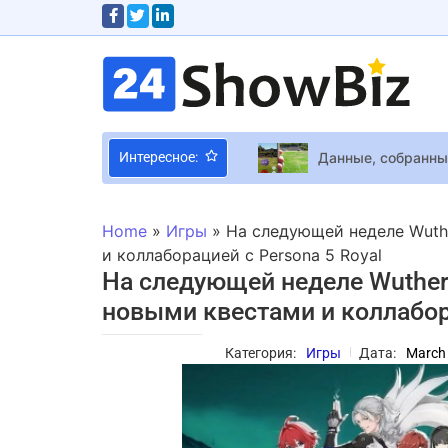
Данные, собранны
Интересное:
30-летняя Мария 
Кейли Куоко оцен
Home
»
Игры
»
На следующей неделе Wuthe
Tomb Raider СМИ: 
и коллаборацией с Persona 5 Royal
На следующей неделе Wutheri
Улучшенная верси
новыми квестами и коллабора
Starfield выйдет 
Категория:
Игры
Дата:
March 
В Англии мужчина
Полиция начала д