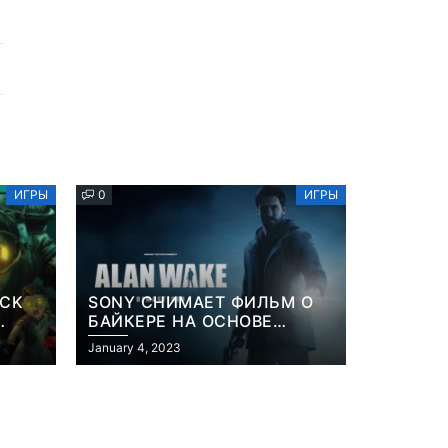
ИГРЫ
0
ИГРЫ
OCK
SONY СНИМАЕТ ФИЛЬМ О
БАЙКЕРЕ НА ОСНОВЕ
ИЗВЕСТНОЙ ВИДЕОИГРЫ
January 4, 2023