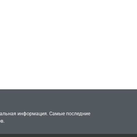
Игры
Милли Бобби Браун
ждёт GTA 6, чтобы
елки
играть как
двумя
законопослушный
горожанин
July 4, 2026
24sbadmin
туальная информация. Самые последние
в.