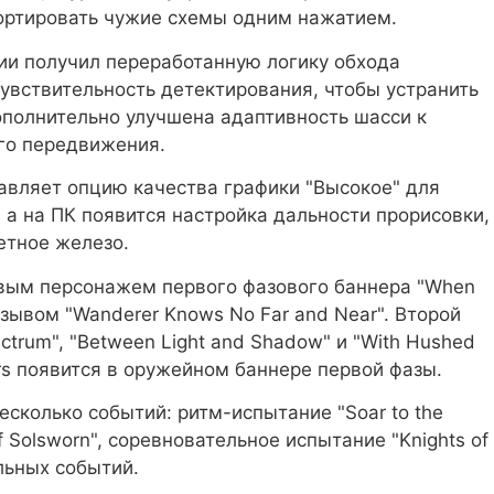
портировать чужие схемы одним нажатием.
и получил переработанную логику обхода
увствительность детектирования, чтобы устранить
ополнительно улучшена адаптивность шасси к
го передвижения.
авляет опцию качества графики "Высокое" для
а на ПК появится настройка дальности прорисовки,
етное железо.
вым персонажем первого фазового баннера "When
созывом "Wanderer Knows No Far and Near". Второй
trum", "Between Light and Shadow" и "With Hushed
ers появится в оружейном баннере первой фазы.
есколько событий: ритм-испытание "Soar to the
f Solsworn", соревновательное испытание "Knights of
ельных событий.