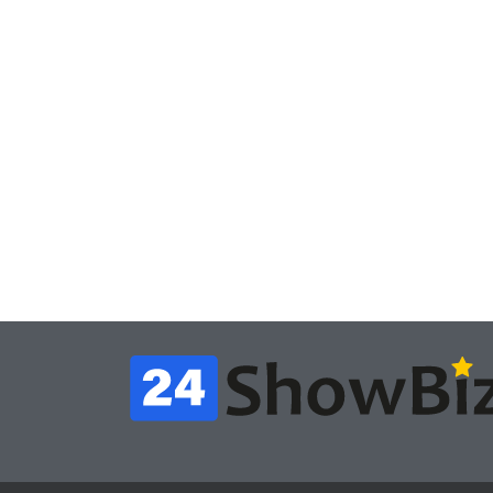
Игры
Игры
Геймеры отменяют
Нов
подписку PS Plus в знак
поп
протеста против
вид
цифрового будущего
её 
July 4, 2026
24sbadmin
24sba