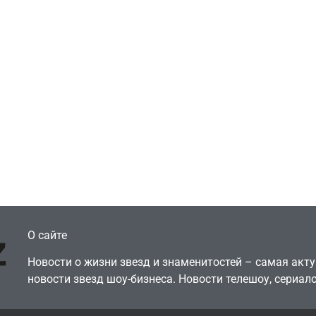
Игры
Голливуд скупает
ичок-геймер
оригинальные
росил помочь найти
сценарии – 44 сд
еокарту в его ПК –
за год против 11 
там просто нет
годами ранее
July 4, 2026
July 4, 2026
dmin
24sbadmin
О сайте
Новости о жизни звезд и знаменитостей – самая ак
новости звезд шоу-бизнеса. Новости телешоу, сериало