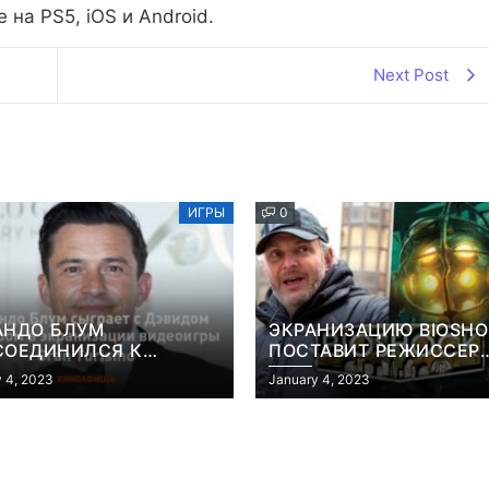
 на PS5, iOS и Android.
Next Post
ИГРЫ
0
АНДО БЛУМ
ЭКРАНИЗАЦИЮ BIOSH
СОЕДИНИЛСЯ К
ПОСТАВИТ РЕЖИССЕР
АНИЗАЦИИ ВИДЕОИГРЫ
«КОНСТАНТИНА» И
 4, 2023
January 4, 2023
 TURISMO
«ГОЛОДНЫХ ИГР»