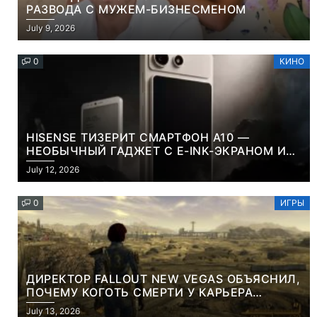
РАЗВОДА С МУЖЕМ-БИЗНЕСМЕНОМ
July 9, 2026
0
КИНО
HISENSE ТИЗЕРИТ СМАРТФОН A10 —
НЕОБЫЧНЫЙ ГАДЖЕТ С E-INK-ЭКРАНОМ И
СЪЕМНОЙ LCD-ПАНЕЛЬЮ ДЛЯ ЦВЕТНОГО
July 12, 2026
КОНТЕНТА И СОЦСЕТЕЙ
0
ИГРЫ
ДИРЕКТОР FALLOUT NEW VEGAS ОБЪЯСНИЛ,
ПОЧЕМУ КОГОТЬ СМЕРТИ У КАРЬЕРА
НАМЕРЕННО СНОСИТ ВАМ ГОЛОВУ
July 13, 2026