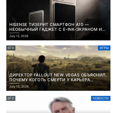
HISENSE ТИЗЕРИТ СМАРТФОН A10 —
НЕОБЫЧНЫЙ ГАДЖЕТ С E-INK-ЭКРАНОМ И
СЪЕМНОЙ LCD-ПАНЕЛЬЮ ДЛЯ ЦВЕТНОГО
July 12, 2026
КОНТЕНТА И СОЦСЕТЕЙ
0
ИГРЫ
ДИРЕКТОР FALLOUT NEW VEGAS ОБЪЯСНИЛ,
ПОЧЕМУ КОГОТЬ СМЕРТИ У КАРЬЕРА
НАМЕРЕННО СНОСИТ ВАМ ГОЛОВУ
July 13, 2026
0
НОВОСТИ