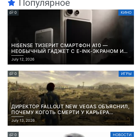
Популярное
0
КИНО
HISENSE ТИЗЕРИТ СМАРТФОН A10 —
НЕОБЫЧНЫЙ ГАДЖЕТ С E-INK-ЭКРАНОМ И
СЪЕМНОЙ LCD-ПАНЕЛЬЮ ДЛЯ ЦВЕТНОГО
July 12, 2026
КОНТЕНТА И СОЦСЕТЕЙ
0
ИГРЫ
ДИРЕКТОР FALLOUT NEW VEGAS ОБЪЯСНИЛ,
ПОЧЕМУ КОГОТЬ СМЕРТИ У КАРЬЕРА
НАМЕРЕННО СНОСИТ ВАМ ГОЛОВУ
July 13, 2026
0
НОВОСТИ