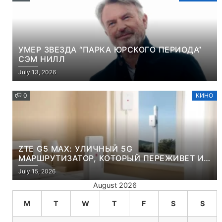
УМЕР ЗВЕЗДА “ПАРКА ЮРСКОГО ПЕРИОДА”
СЭМ НИЛЛ
July 13, 2026
0
КИНО
ZTE G5 MAX: УЛИЧНЫЙ 5G
МАРШРУТИЗАТОР, КОТОРЫЙ ПЕРЕЖИВЕТ И
ЛЮТУЮ ЗИМУ, И ЖАРКОЕ ЛЕТО
July 15, 2026
August 2026
M
T
W
T
F
S
S