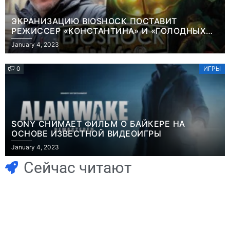
ЭКРАНИЗАЦИЮ BIOSHOCK ПОСТАВИТ
РЕЖИССЕР «КОНСТАНТИНА» И «ГОЛОДНЫХ
ИГР»
January 4, 2023
0
ИГРЫ
SONY СНИМАЕТ ФИЛЬМ О БАЙКЕРЕ НА
ОСНОВЕ ИЗВЕСТНОЙ ВИДЕОИГРЫ
Игры
January 4, 2023
Часть геймеров
Игры
В Rust теперь
считает, что мы
Сейчас читают
можно снять
сами похоронили
квартиру и
физические
открыть магазин
копии, а теперь
– но вас всё
возмущаемся
Новости
Игры