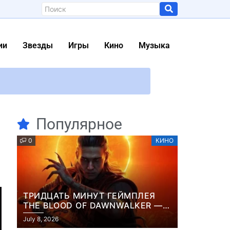
ии
Звезды
Игры
Кино
Музыка
Популярное
ольницы
0
КИНО
 быть там”
ла
 над ее новым фильмом (эксклюзив)
ТРИДЦАТЬ МИНУТ ГЕЙМПЛЕЯ
THE BLOOD OF DAWNWALKER —
ЖУРНАЛИСТЫ ПОКАЗАЛИ
а – Гриша из «Когда мы дома»
July 8, 2026
НАЧАЛО НОВОЙ ИГРЫ ОТ