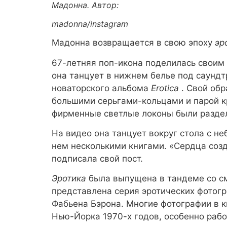
Мадонна. Автор:
madonna/instagram
Мадонна возвращается в свою эпоху
эр
67-летняя поп-икона поделилась своим н
она танцует в нижнем белье под саундтре
новаторского альбома
Erotica
. Свой об
большими серьгами-кольцами и парой к
фирменные светлые локоны были раздел
На видео она танцует вокруг стола с 
нем несколькими книгами. «Сердца созд
подписала свой пост.
Эротика
была выпущена в тандеме со 
представлена ​​серия эротических фото
Фабьена Бэрона. Многие фотографии в 
Нью-Йорка 1970-х годов, особенно раб