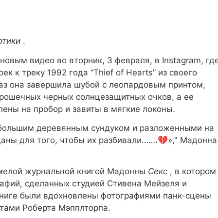
отики
.
овым видео во вторник, 3 февраля, в Instagram, гд
к к треку 1992 года “Thief of Hearts” из своего
раз она завершила шубой с леопардовым принтом,
рошечных черных солнцезащитных очков, а ее
ены на пробор и завиты в мягкие локоны.
небольшим деревянным сундуком и разложенными на
аны для того, чтобы их разбивали…….💔»," Мадонна
смелой журнальной книгой Мадонны
Секс
, в котором
графий, сделанных студией Стивена Мейзеля и
книге были вдохновлены фотографиями панк-сцены
отами Роберта Мэпплторпа.