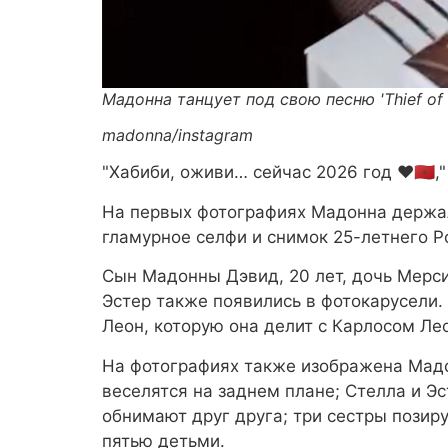
Мадонна танцует под свою песню 'Thief of 
madonna/instagram
"Хабиби, оживи… сейчас 2026 год ♥️🇲🇦
На первых фотографиях Мадонна держал
гламурное селфи и снимок 25-летнего Р
Сын Мадонны Дэвид, 20 лет, дочь Мерси
Эстер также появились в фотокарусели
Леон, которую она делит с Карлосом Ле
На фотографиях также изображена Мадон
веселятся на заднем плане; Стелла и Э
обнимают друг друга; три сестры позир
пятью детьми.