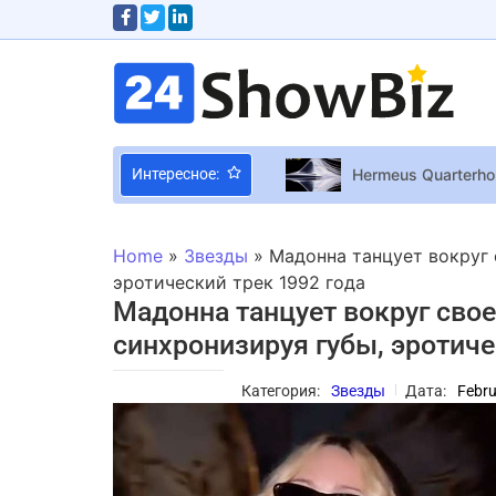
Hermeus Quarterho
Интересное:
Tether инвестиров
Более 75% америка
Home
»
Звезды
»
Мадонна танцует вокруг 
Lida Lee проходит
эротический трек 1992 года
Мадонна танцует вокруг сво
Певица Alyona Aly
синхронизируя губы, эротиче
Дворец Кристианс
Молодая жена Павл
Категория:
Звезды
Дата:
Febru
Элисон Суини дел
Умерла актриса и
Роли, которые при