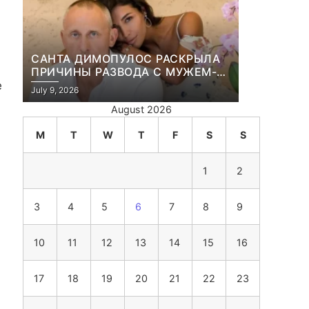
САНТА ДИМОПУЛОС РАСКРЫЛА
ПРИЧИНЫ РАЗВОДА С МУЖЕМ-
БИЗНЕСМЕНОМ
е
July 9, 2026
August 2026
M
T
W
T
F
S
S
1
2
3
4
5
6
7
8
9
10
11
12
13
14
15
16
17
18
19
20
21
22
23