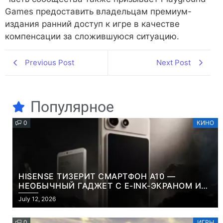
Games предоставить владельцам премиум-
издания ранний доступ к игре в качестве
компенсации за сложившуюся ситуацию.
Previous Post
Next Post
Популярное
0
КИНО
HISENSE ТИЗЕРИТ СМАРТФОН A10 —
НЕОБЫЧНЫЙ ГАДЖЕТ С E-INK-ЭКРАНОМ И
СЪЕМНОЙ LCD-ПАНЕЛЬЮ ДЛЯ ЦВЕТНОГО
July 12, 2026
КОНТЕНТА И СОЦСЕТЕЙ
0
ИГРЫ