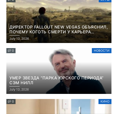
ДИРЕКТОР FALLOUT NEW VEGAS ОБЪЯСНИЛ,
ПОЧЕМУ КОГОТЬ СМЕРТИ У КАРЬЕРА
НАМЕРЕННО СНОСИТ ВАМ ГОЛОВУ
July 13, 2026
0
НОВОСТИ
УМЕР ЗВЕЗДА “ПАРКА ЮРСКОГО ПЕРИОДА”
СЭМ НИЛЛ
July 13, 2026
0
КИНО