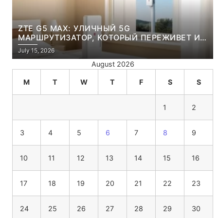
ZTE G5 MAX: УЛИЧНЫЙ 5G
МАРШРУТИЗАТОР, КОТОРЫЙ ПЕРЕЖИВЕТ И
ЛЮТУЮ ЗИМУ, И ЖАРКОЕ ЛЕТО
July 15, 2026
August 2026
M
T
W
T
F
S
S
1
2
3
4
5
6
7
8
9
10
11
12
13
14
15
16
17
18
19
20
21
22
23
24
25
26
27
28
29
30