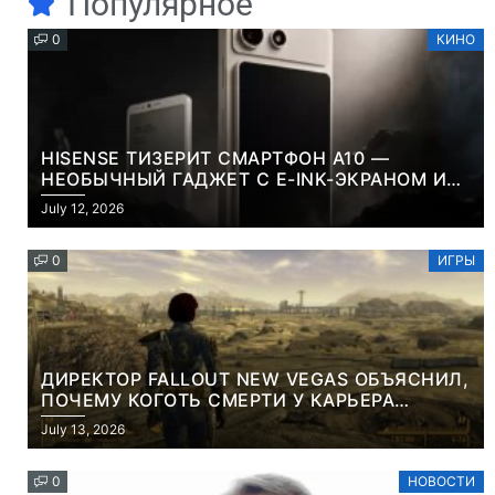
Популярное
0
КИНО
HISENSE ТИЗЕРИТ СМАРТФОН A10 —
НЕОБЫЧНЫЙ ГАДЖЕТ С E-INK-ЭКРАНОМ И
СЪЕМНОЙ LCD-ПАНЕЛЬЮ ДЛЯ ЦВЕТНОГО
July 12, 2026
КОНТЕНТА И СОЦСЕТЕЙ
0
ИГРЫ
ДИРЕКТОР FALLOUT NEW VEGAS ОБЪЯСНИЛ,
ПОЧЕМУ КОГОТЬ СМЕРТИ У КАРЬЕРА
НАМЕРЕННО СНОСИТ ВАМ ГОЛОВУ
July 13, 2026
0
НОВОСТИ