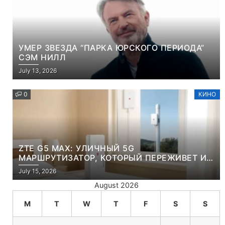
УМЕР ЗВЕЗДА “ПАРКА ЮРСКОГО ПЕРИОДА”
СЭМ НИЛЛ
July 13, 2026
0
КИНО
ZTE G5 MAX: УЛИЧНЫЙ 5G
МАРШРУТИЗАТОР, КОТОРЫЙ ПЕРЕЖИВЕТ И
ЛЮТУЮ ЗИМУ, И ЖАРКОЕ ЛЕТО
July 15, 2026
August 2026
M
T
W
T
F
S
S