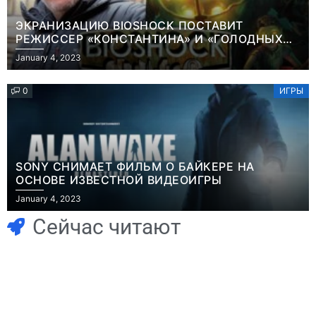
ЭКРАНИЗАЦИЮ BIOSHOCK ПОСТАВИТ
РЕЖИССЕР «КОНСТАНТИНА» И «ГОЛОДНЫХ
ИГР»
January 4, 2023
0
ИГРЫ
SONY СНИМАЕТ ФИЛЬМ О БАЙКЕРЕ НА
ОСНОВЕ ИЗВЕСТНОЙ ВИДЕОИГРЫ
Игры
Новости
January 4, 2023
Часть геймеров
Победительница
считает, что мы
«Неймовірних
Сейчас читают
сами похоронили
дуетів» iSKra:
физические
Работаю в офисе,
копии, а теперь
а деньги
возмущаемся
вкладываю в
Игры
похоронами
творчество