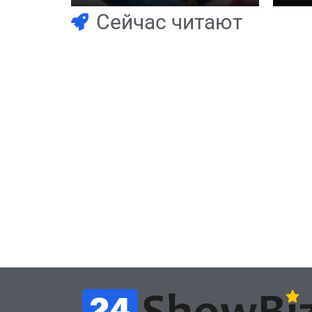
GRAN
Сейчас читают
Игры
Игры
Геймеры отменяют
Нов
подписку PS Plus в знак
поп
протеста против
вид
цифрового будущего
её 
July 4, 2026
24sbadmin
24sba