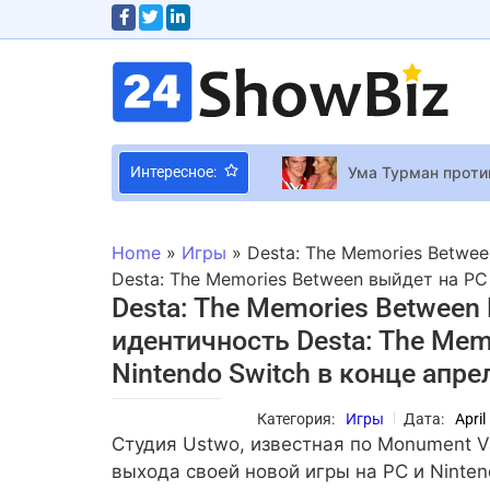
Ума Турман против
Интересное:
Этот фильм пораду
Home
»
Игры
»
Desta: The Memories Betwe
Ярмак рвет в кло
Desta: The Memories Between выйдет на PC 
Desta: The Memories Betwee
идентичность Desta: The Mem
Lords of the Fall
Nintendo Switch в конце апре
Инженеры Capcom 
Новый год со звез
Категория:
Игры
Дата:
April
Для Fallout New V
Студия Ustwo, известная по Monument Val
Исчезнувшие: кра
выхода своей новой игры на PC и Ninte