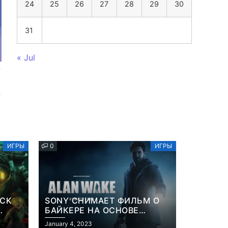
24
25
26
27
28
29
30
31
« Jul
ИГРЫ
0
ИГРЫ
OCK
SONY СНИМАЕТ ФИЛЬМ О
БАЙКЕРЕ НА ОСНОВЕ
ИЗВЕСТНОЙ ВИДЕОИГРЫ
January 4, 2023