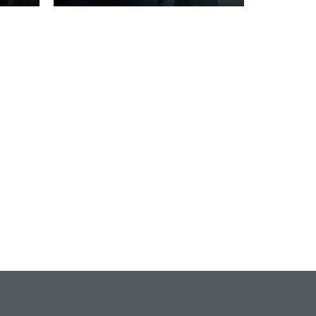
Игры
Милли Бобби Браун
ждёт GTA 6, чтобы
елки
играть как
двумя
законопослушный
горожанин
July 4, 2026
24sbadmin