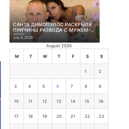
САНТА ДИМОПУЛОС РАСКРЫЛА
ПРИЧИНЫ РАЗВОДА С МУЖЕМ-
БИЗНЕСМЕНОМ
July 9, 2026
August 2026
M
T
W
T
F
S
S
1
2
3
4
5
6
7
8
9
10
11
12
13
14
15
16
17
18
19
20
21
22
23