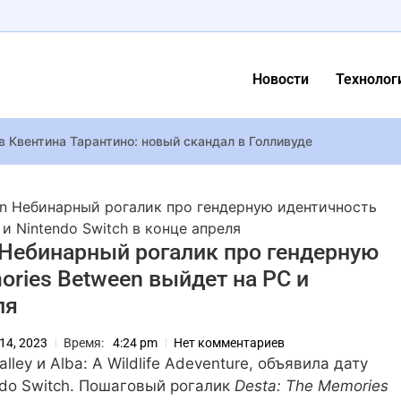
Новости
Технолог
 Квентина Тарантино: новый скандал в Голливуде
ет фанатов Star Wars: новый трейлер The Mandalorian and Gr
en Небинарный рогалик про гендерную идентичность
чья оккупантов дронами, а Дикусар вернется домой только пос
и Nintendo Switch в конце апреля
n Небинарный рогалик про гендерную
ories Between выйдет на PC и
en наконец-то окупилась – спустя два с половиной года и после 
ля
заявили, что даже умный ИИ не может сравниться с людьми в 
дой: где в праздничную ночь выступят Билык, Джамала, KAZKA,
 14, 2023
Время:
4:24 pm
Нет комментариев
egas вышло фанатское дополнение Forgotten Valley размером с
ley и Alba: A Wildlife Adeventure, объявила дату
савицы, которых испортила худоба
ndo Switch. Пошаговый рогалик
Desta: The Memories