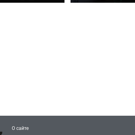
 TURISMO
«ГОЛОДНЫХ ИГР»
Игры
Голливуд скупает
ичок-геймер
оригинальные
росил помочь найти
сценарии – 44 сд
еокарту в его ПК –
за год против 11 
там просто нет
годами ранее
July 4, 2026
July 4, 2026
dmin
24sbadmin
О сайте