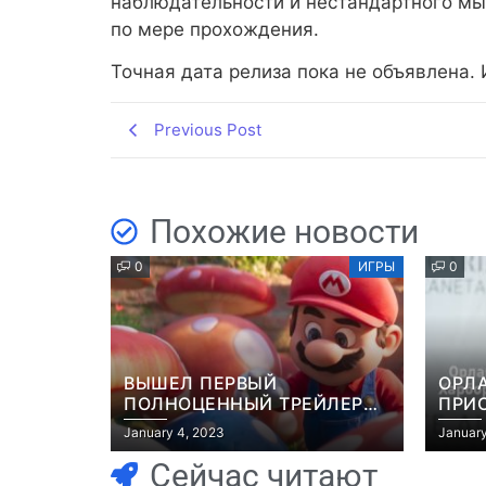
наблюдательности и нестандартного мы
по мере прохождения.
Точная дата релиза пока не объявлена. И
Previous Post
Похожие новости
0
ИГРЫ
0
ВЫШЕЛ ПЕРВЫЙ
ОРЛ
ПОЛНОЦЕННЫЙ ТРЕЙЛЕР
ПРИ
МУЛЬТФИЛЬМА “МАРИО”
ЭКР
January 4, 2023
January
GRAN
Сейчас читают