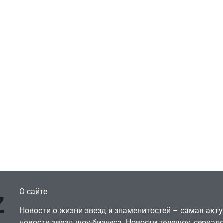
Игры
Голливуд скупает
ичок-геймер
оригинальные
росил помочь найти
сценарии – 44 сд
еокарту в его ПК –
за год против 11 
там просто нет
годами ранее
July 4, 2026
July 4, 2026
dmin
24sbadmin
О сайте
Новости о жизни звезд и знаменитостей – самая ак
новости звезд шоу-бизнеса. Новости телешоу, сериало