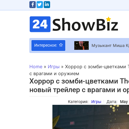
Музыкант Миша Кр
Интересное:
Xbox может закры
Фильм 20 дней в 
Home
»
Игры
»
Хоррор с зомби-цветками Th
Разработчики Sub
с врагами и оружием
Хоррор с зомби-цветками The F
Писатель Павел “П
новый трейлер с врагами и 
Геймер сэкономил 
Марлон Брандо и
Категория:
Игры
Дата:
May 
Чернокнижник, пер
Жена Усика показ