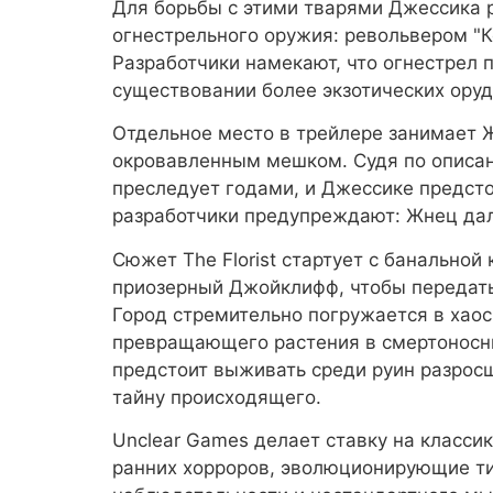
Для борьбы с этими тварями Джессика 
огнестрельного оружия: револьвером "К
Разработчики намекают, что огнестрел 
существовании более экзотических ору
Отдельное место в трейлере занимает 
окровавленным мешком. Судя по описани
преследует годами, и Джессике предсто
разработчики предупреждают: Жнец дал
Сюжет The Florist стартует с банальной
приозерный Джойклифф, чтобы передать 
Город стремительно погружается в хаос
превращающего растения в смертоносны
предстоит выживать среди руин разросш
тайну происходящего.
Unclear Games делает ставку на класси
ранних хорроров, эволюционирующие ти