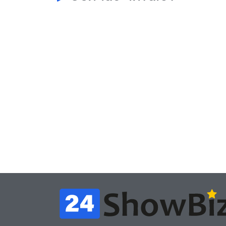
Игры
Игры
Геймеры отменяют
Нов
подписку PS Plus в знак
поп
протеста против
вид
цифрового будущего
её 
July 4, 2026
24sbadmin
24sba