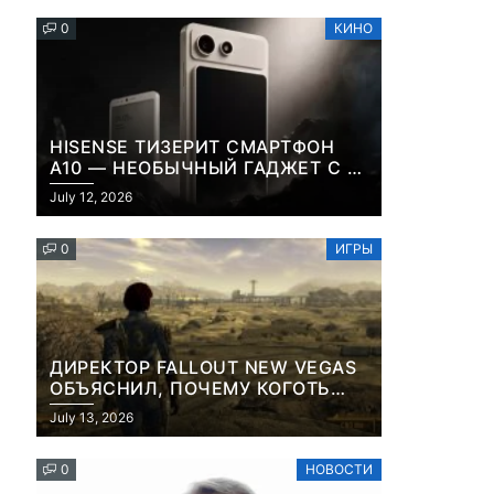
0
КИНО
HISENSE ТИЗЕРИТ СМАРТФОН
A10 — НЕОБЫЧНЫЙ ГАДЖЕТ С E-
INK-ЭКРАНОМ И СЪЕМНОЙ LCD-
July 12, 2026
ПАНЕЛЬЮ ДЛЯ ЦВЕТНОГО
КОНТЕНТА И СОЦСЕТЕЙ
0
ИГРЫ
ДИРЕКТОР FALLOUT NEW VEGAS
ОБЪЯСНИЛ, ПОЧЕМУ КОГОТЬ
СМЕРТИ У КАРЬЕРА НАМЕРЕННО
July 13, 2026
СНОСИТ ВАМ ГОЛОВУ
0
НОВОСТИ