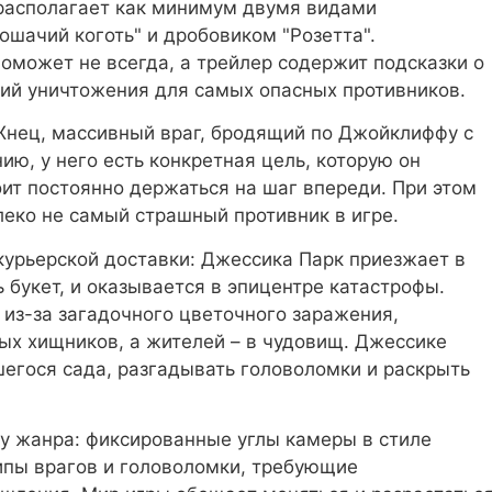
располагает как минимум двумя видами
ошачий коготь" и дробовиком "Розетта".
поможет не всегда, а трейлер содержит подсказки о
дий уничтожения для самых опасных противников.
Жнец, массивный враг, бродящий по Джойклиффу с
ю, у него есть конкретная цель, которую он
ит постоянно держаться на шаг впереди. При этом
еко не самый страшный противник в игре.
 курьерской доставки: Джессика Парк приезжает в
букет, и оказывается в эпицентре катастрофы.
 из-за загадочного цветочного заражения,
х хищников, а жителей – в чудовищ. Джессике
егося сада, разгадывать головоломки и раскрыть
ку жанра: фиксированные углы камеры в стиле
пы врагов и головоломки, требующие