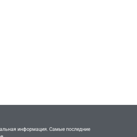
Игры
Милли Бобби Браун
ждёт GTA 6, чтобы
елки
играть как
двумя
законопослушный
горожанин
July 4, 2026
24sbadmin
туальная информация. Самые последние
в.