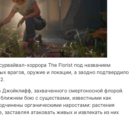
сурвайвал-хоррора The Florist под названием
вых врагов, оружие и локации, а заодно подтвердило
2.
а Джойклифф, захваченного смертоносной флорой.
 ближнем бою с существами, известными как
подчинены органическими наростами: растения
, заставляя атаковать живых и извлекать из них