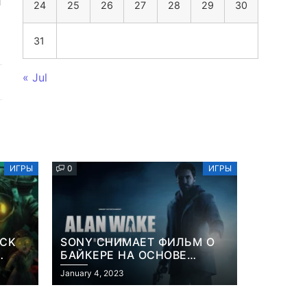
я
24
25
26
27
28
29
30
31
« Jul
ИГРЫ
0
ИГРЫ
OCK
SONY СНИМАЕТ ФИЛЬМ О
БАЙКЕРЕ НА ОСНОВЕ
ИЗВЕСТНОЙ ВИДЕОИГРЫ
January 4, 2023