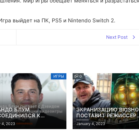
шления. Мир игры обещает меняться и разрастатьс
гра выйдет на ПК, PS5 и Nintendo Switch 2.
Next Post
ИГРЫ
0
АНДО БЛУМ
ЭКРАНИЗАЦИЮ BIOSH
СОЕДИНИЛСЯ К
ПОСТАВИТ РЕЖИССЕР
АНИЗАЦИИ ВИДЕОИГРЫ
«КОНСТАНТИНА» И
 4, 2023
January 4, 2023
 TURISMO
«ГОЛОДНЫХ ИГР»