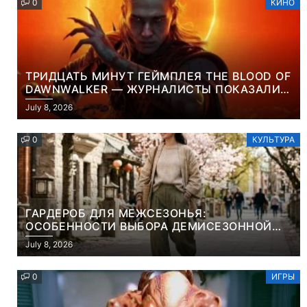
0
КИНО
ТРИДЦАТЬ МИНУТ ГЕЙМПЛЕЯ THE BLOOD OF
DAWNWALKER — ЖУРНАЛИСТЫ ПОКАЗАЛИ
НАЧАЛО НОВОЙ ИГРЫ ОТ ВЕТЕРАНОВ CD
July 8, 2026
PROJEKT RED
0
КУЛЬТУРА
ГАРДЕРОБ ДЛЯ МЕЖСЕЗОНЬЯ:
ОСОБЕННОСТИ ВЫБОРА ДЕМИСЕЗОННОЙ
ПАРКИ И ЭЛЕГАНТНОГО ЖЕНСКОГО ПЛАЩА
July 8, 2026
0
ИГРЫ