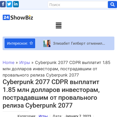
Элизабет Гилберт отменила выход книги о россиянах
Интересное:
Разработчики Replaced объяснили, что игра создана без участия генеративного ИИ
Ведущий «Угадай мелодию» Михаил Хома (DZIDZIO): Кое-кто из артистов и своих песен не смог угадать
Home
»
Игры
»
Cyberpunk 2077 CDPR выплатит 1.85
Мобилизированный в ряды ВСУ телеведущий Орест Дрималовский попал под обстрел
млн долларов инвесторам, пострадавшим от
провального релиза Cyberpunk 2077
Актриса Екатерина Тышкевич призналась, что ее привело к сепсису и госпитализации
Cyberpunk 2077 CDPR выплатит
Гладиатор 2 перешел в цифру: наслаждайтесь эпосом Ридли Скотта из дома
1.85 млн долларов инвесторам,
Вторая партия: самые знаменитые любовницы
пострадавшим от провального
Activision Blizzard СМИ: Microsoft ждет предупреждение европейского регулятора по сделке с Activision Blizzard — ведомство уже готовит документ с возражениями
релиза Cyberpunk 2077
Геймдиректор Pragmata хочет сделать сиквел, но это зависит не от него
Ирина Билык стала крестной мамой сына Алины Гросу
Категория:
Игры
Дата:
January 7, 2023