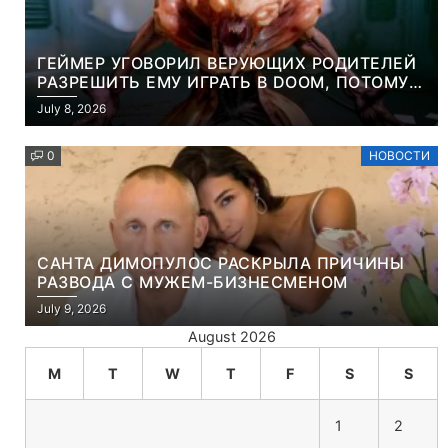
ГЕЙМЕР УГОВОРИЛ ВЕРУЮЩИХ РОДИТЕЛЕЙ
РАЗРЕШИТЬ ЕМУ ИГРАТЬ В DOOM, ПОТОМУ
ЧТО ЭТО ХРИСТИАНСКАЯ ИГРА ПРО
July 8, 2026
УБИЙСТВО ДЕМОНОВ
0
НОВОСТИ
САНТА ДИМОПУЛОС РАСКРЫЛА ПРИЧИНЫ
РАЗВОДА С МУЖЕМ-БИЗНЕСМЕНОМ
July 9, 2026
August 2026
M
T
W
T
F
S
S
1
2