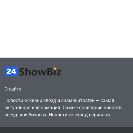
оригинальные
Браун ждёт GTA
сценарии – 44
6, чтобы играть
сделки за год
как
против 11 двумя
законопослушный
годами ранее
горожанин
July 4, 2026
July 4, 2026
24sbadmin
24sbadmin
О сайте
Новости о жизни звезд и знаменитостей – самая
актуальная информация. Самые последние новости
звезд шоу-бизнеса. Новости телешоу, сериалов.