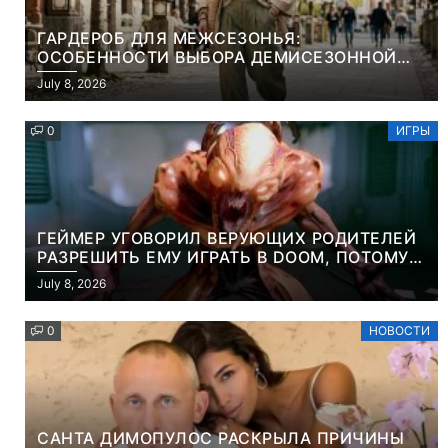
ГАРДЕРОБ ДЛЯ МЕЖСЕЗОНЬЯ:
ОСОБЕННОСТИ ВЫБОРА ДЕМИСЕЗОННОЙ
ПАРКИ И ЭЛЕГАНТНОГО ЖЕНСКОГО ПЛАЩА
July 8, 2026
0
ИГРЫ
ГЕЙМЕР УГОВОРИЛ ВЕРУЮЩИХ РОДИТЕЛЕЙ
РАЗРЕШИТЬ ЕМУ ИГРАТЬ В DOOM, ПОТОМУ
ЧТО ЭТО ХРИСТИАНСКАЯ ИГРА ПРО
July 8, 2026
УБИЙСТВО ДЕМОНОВ
0
НОВОСТИ
САНТА ДИМОПУЛОС РАСКРЫЛА ПРИЧИНЫ