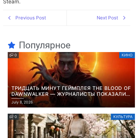
Steam.
Previous Post
Next Post
Популярное
0
КИНО
ТРИДЦАТЬ МИНУТ ГЕЙМПЛЕЯ THE BLOOD OF
DAWNWALKER — ЖУРНАЛИСТЫ ПОКАЗАЛИ
НАЧАЛО НОВОЙ ИГРЫ ОТ ВЕТЕРАНОВ CD
July 8, 2026
PROJEKT RED
0
КУЛЬТУРА