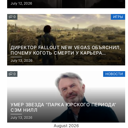
СЪЕМНОЙ LCD-ПАНЕЛЬЮ ДЛЯ ЦВЕТНОГО
July 12, 2026
КОНТЕНТА И СОЦСЕТЕЙ
0
ИГРЫ
ДИРЕКТОР FALLOUT NEW VEGAS ОБЪЯСНИЛ,
ПОЧЕМУ КОГОТЬ СМЕРТИ У КАРЬЕРА
НАМЕРЕННО СНОСИТ ВАМ ГОЛОВУ
July 13, 2026
0
НОВОСТИ
УМЕР ЗВЕЗДА “ПАРКА ЮРСКОГО ПЕРИОДА”
СЭМ НИЛЛ
July 13, 2026
August 2026