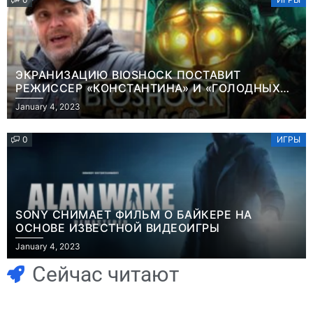
ЭКРАНИЗАЦИЮ BIOSHOCK ПОСТАВИТ
РЕЖИССЕР «КОНСТАНТИНА» И «ГОЛОДНЫХ
ИГР»
January 4, 2023
0
ИГРЫ
SONY СНИМАЕТ ФИЛЬМ О БАЙКЕРЕ НА
ОСНОВЕ ИЗВЕСТНОЙ ВИДЕОИГРЫ
Игры
Новости
January 4, 2023
Часть геймеров
Победительница
считает, что мы
«Неймовірних
Сейчас читают
сами похоронили
дуетів» iSKra:
физические
Работаю в офисе,