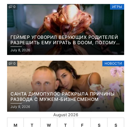
0
ИГРЫ
ГЕЙМЕР УГОВОРИЛ ВЕРУЮЩИХ РОДИТЕЛЕЙ
РАЗРЕШИТЬ ЕМУ ИГРАТЬ В DOOM, ПОТОМУ
ЧТО ЭТО ХРИСТИАНСКАЯ ИГРА ПРО
July 8, 2026
УБИЙСТВО ДЕМОНОВ
0
НОВОСТИ
САНТА ДИМОПУЛОС РАСКРЫЛА ПРИЧИНЫ
РАЗВОДА С МУЖЕМ-БИЗНЕСМЕНОМ
July 9, 2026
August 2026
M
T
W
T
F
S
S