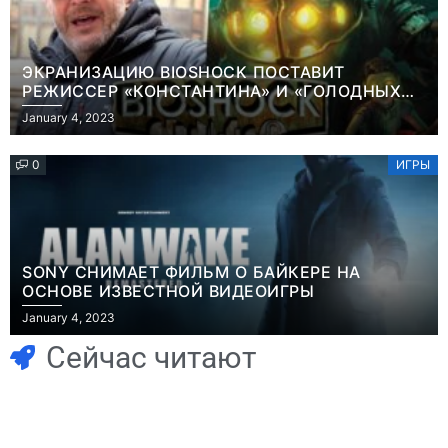
ЭКРАНИЗАЦИЮ BIOSHOCK ПОСТАВИТ
РЕЖИССЕР «КОНСТАНТИНА» И «ГОЛОДНЫХ
ИГР»
January 4, 2023
0
ИГРЫ
SONY СНИМАЕТ ФИЛЬМ О БАЙКЕРЕ НА
ОСНОВЕ ИЗВЕСТНОЙ ВИДЕОИГРЫ
Игры
January 4, 2023
Геймеры
Игры
отменяют
Новичок-геймер
Сейчас читают
подписку PS Plus
попросил помочь
в знак протеста
найти
против
видеокарту в его