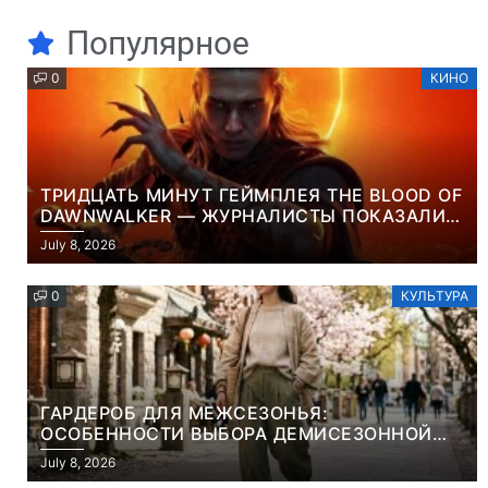
Популярное
0
КИНО
ТРИДЦАТЬ МИНУТ ГЕЙМПЛЕЯ THE BLOOD OF
DAWNWALKER — ЖУРНАЛИСТЫ ПОКАЗАЛИ
НАЧАЛО НОВОЙ ИГРЫ ОТ ВЕТЕРАНОВ CD
July 8, 2026
PROJEKT RED
0
КУЛЬТУРА
ГАРДЕРОБ ДЛЯ МЕЖСЕЗОНЬЯ:
ОСОБЕННОСТИ ВЫБОРА ДЕМИСЕЗОННОЙ
ПАРКИ И ЭЛЕГАНТНОГО ЖЕНСКОГО ПЛАЩА
July 8, 2026