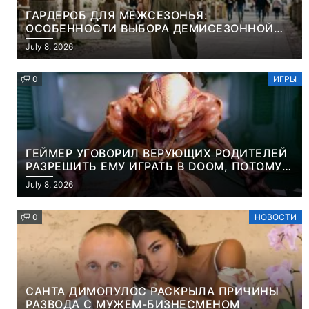
ГАРДЕРОБ ДЛЯ МЕЖСЕЗОНЬЯ:
ОСОБЕННОСТИ ВЫБОРА ДЕМИСЕЗОННОЙ
ПАРКИ И ЭЛЕГАНТНОГО ЖЕНСКОГО ПЛАЩА
July 8, 2026
0
ИГРЫ
ГЕЙМЕР УГОВОРИЛ ВЕРУЮЩИХ РОДИТЕЛЕЙ
РАЗРЕШИТЬ ЕМУ ИГРАТЬ В DOOM, ПОТОМУ
ЧТО ЭТО ХРИСТИАНСКАЯ ИГРА ПРО
July 8, 2026
УБИЙСТВО ДЕМОНОВ
0
НОВОСТИ
САНТА ДИМОПУЛОС РАСКРЫЛА ПРИЧИНЫ
РАЗВОДА С МУЖЕМ-БИЗНЕСМЕНОМ