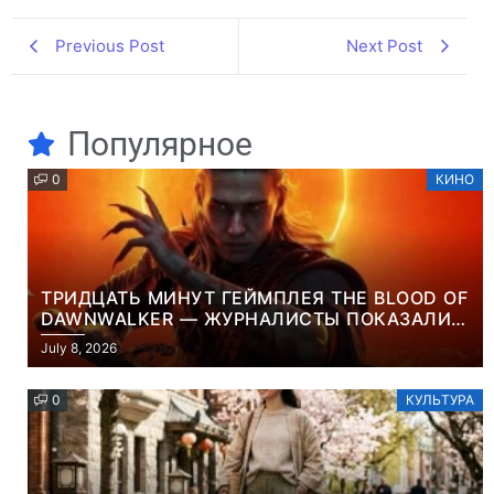
Previous Post
Next Post
Популярное
0
КИНО
ТРИДЦАТЬ МИНУТ ГЕЙМПЛЕЯ THE BLOOD OF
DAWNWALKER — ЖУРНАЛИСТЫ ПОКАЗАЛИ
НАЧАЛО НОВОЙ ИГРЫ ОТ ВЕТЕРАНОВ CD
July 8, 2026
PROJEKT RED
0
КУЛЬТУРА