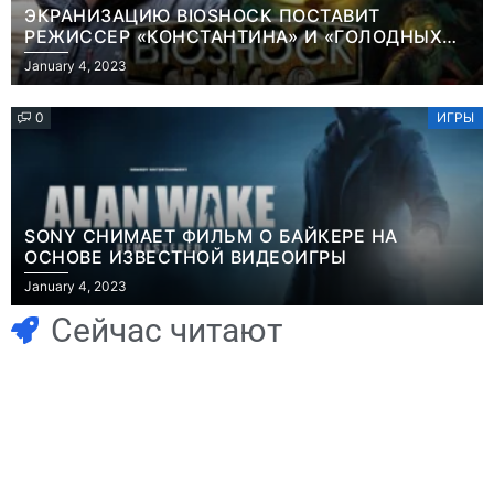
ЭКРАНИЗАЦИЮ BIOSHOCK ПОСТАВИТ
РЕЖИССЕР «КОНСТАНТИНА» И «ГОЛОДНЫХ
ИГР»
January 4, 2023
0
ИГРЫ
SONY СНИМАЕТ ФИЛЬМ О БАЙКЕРЕ НА
ОСНОВЕ ИЗВЕСТНОЙ ВИДЕОИГРЫ
Игры
January 4, 2023
Геймеры
Игры
отменяют
Новичок-геймер
Сейчас читают
подписку PS Plus
попросил помочь
в знак протеста
найти
против
видеокарту в его
цифрового
ПК – её там
Игры
будущего
просто нет
Голливуд
Игры