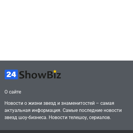
скупает
July 4, 2026
Милли Бобби
July 4, 2026
24sbadmin
24sbadmin
оригинальные
Браун ждёт GTA
сценарии – 44
6, чтобы играть
сделки за год
как
против 11 двумя
законопослушный
годами ранее
горожанин
July 4, 2026
July 4, 2026
24sbadmin
24sbadmin
О сайте
Новости о жизни звезд и знаменитостей – самая
актуальная информация. Самые последние новости
звезд шоу-бизнеса. Новости телешоу, сериалов.