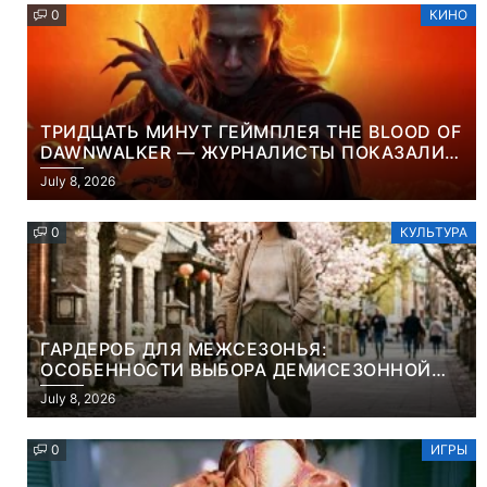
0
КИНО
ТРИДЦАТЬ МИНУТ ГЕЙМПЛЕЯ THE BLOOD OF
DAWNWALKER — ЖУРНАЛИСТЫ ПОКАЗАЛИ
НАЧАЛО НОВОЙ ИГРЫ ОТ ВЕТЕРАНОВ CD
July 8, 2026
PROJEKT RED
0
КУЛЬТУРА
ГАРДЕРОБ ДЛЯ МЕЖСЕЗОНЬЯ:
ОСОБЕННОСТИ ВЫБОРА ДЕМИСЕЗОННОЙ
ПАРКИ И ЭЛЕГАНТНОГО ЖЕНСКОГО ПЛАЩА
July 8, 2026
0
ИГРЫ