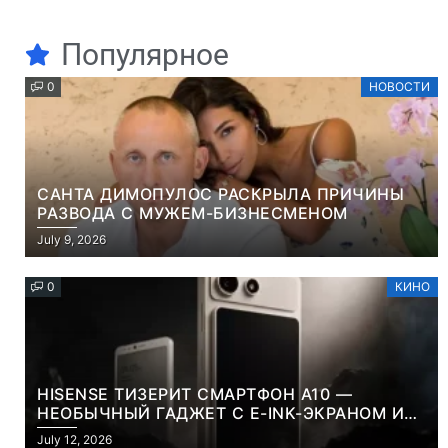
Популярное
0
НОВОСТИ
САНТА ДИМОПУЛОС РАСКРЫЛА ПРИЧИНЫ
РАЗВОДА С МУЖЕМ-БИЗНЕСМЕНОМ
July 9, 2026
0
КИНО
HISENSE ТИЗЕРИТ СМАРТФОН A10 —
НЕОБЫЧНЫЙ ГАДЖЕТ С E-INK-ЭКРАНОМ И
СЪЕМНОЙ LCD-ПАНЕЛЬЮ ДЛЯ ЦВЕТНОГО
July 12, 2026