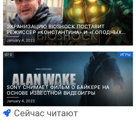
ЭКРАНИЗАЦИЮ BIOSHOCK ПОСТАВИТ
РЕЖИССЕР «КОНСТАНТИНА» И «ГОЛОДНЫХ
ИГР»
January 4, 2023
0
ИГРЫ
SONY СНИМАЕТ ФИЛЬМ О БАЙКЕРЕ НА
ОСНОВЕ ИЗВЕСТНОЙ ВИДЕОИГРЫ
Игры
January 4, 2023
Геймеры
Игры
отменяют
Новичок-геймер
Сейчас читают
подписку PS Plus
попросил помочь
в знак протеста
найти
против
видеокарту в его