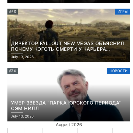
КОНТЕНТА И СОЦСЕТЕЙ
0
ИГРЫ
ДИРЕКТОР FALLOUT NEW VEGAS ОБЪЯСНИЛ,
ПОЧЕМУ КОГОТЬ СМЕРТИ У КАРЬЕРА
НАМЕРЕННО СНОСИТ ВАМ ГОЛОВУ
July 13, 2026
0
НОВОСТИ
УМЕР ЗВЕЗДА “ПАРКА ЮРСКОГО ПЕРИОДА”
СЭМ НИЛЛ
July 13, 2026
August 2026