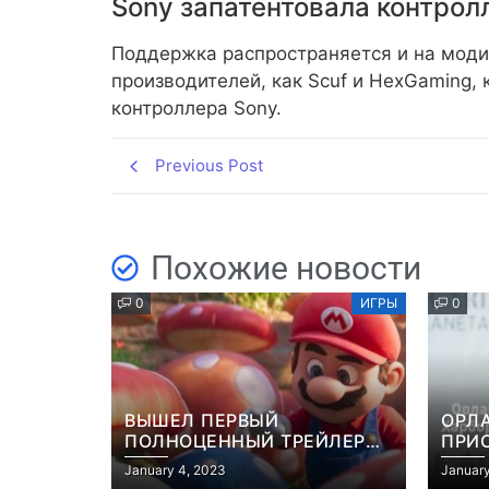
Sony запатентовала контро
Поддержка распространяется и на моди
производителей, как Scuf и HexGaming, 
контроллера Sony.
Previous Post
Похожие новости
0
ИГРЫ
0
ВЫШЕЛ ПЕРВЫЙ
ОРЛ
ПОЛНОЦЕННЫЙ ТРЕЙЛЕР
ПРИ
МУЛЬТФИЛЬМА “МАРИО”
ЭКР
January 4, 2023
January
GRAN