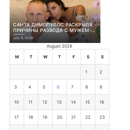
САНТА ДИМОПУЛОС РАСКРЫЛА
ПРИЧИНЫ РАЗВОДА С МУЖЕМ-
БИЗНЕСМЕНОМ
July 9, 2026
August 2026
M
T
W
T
F
S
S
1
2
3
4
5
6
7
8
9
10
11
12
13
14
15
16
17
18
19
20
21
22
23