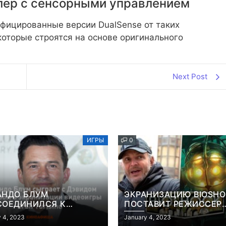
ллер с сенсорными управлением
фицированные версии DualSense от таких
которые строятся на основе оригинального
Next Post
ИГРЫ
0
АНДО БЛУМ
ЭКРАНИЗАЦИЮ BIOSH
СОЕДИНИЛСЯ К
ПОСТАВИТ РЕЖИССЕР
АНИЗАЦИИ ВИДЕОИГРЫ
«КОНСТАНТИНА» И
 4, 2023
January 4, 2023
 TURISMO
«ГОЛОДНЫХ ИГР»