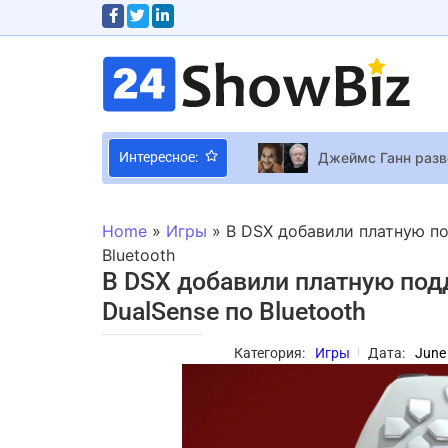
Джеймс Ганн разв
Интересное:
Сюжет, перестрел
Цена на забытую и
Home
»
Игры
»
В DSX добавили платную по
Maneskin послали 
Bluetooth
В DSX добавили платную под
Жіноча еротична б
DualSense по Bluetooth
BTS вернулись с п
Категория:
Игры
Дата:
June
Главы вместо лин
Тим Бёртон снимет
Создатели “Game o