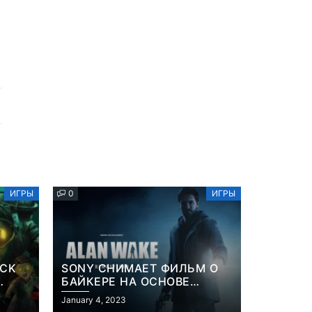
ИГРЫ
0
ИГРЫ
OCK
SONY СНИМАЕТ ФИЛЬМ О
БАЙКЕРЕ НА ОСНОВЕ
ИЗВЕСТНОЙ ВИДЕОИГРЫ
January 4, 2023