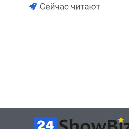
Сейчас читают
Игры
Игры
Геймеры отменяют
Нов
подписку PS Plus в знак
поп
протеста против
вид
цифрового будущего
её 
July 4, 2026
24sbadmin
24sba