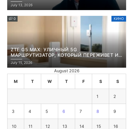
July 13, 2026
0
КИНО
ZTE G5 MAX: УЛИЧНЫЙ 5G
МАРШРУТИЗАТОР, КОТОРЫЙ ПЕРЕЖИВЕТ И
ЛЮТУЮ ЗИМУ, И ЖАРКОЕ ЛЕТО
July 15, 2026
August 2026
M
T
W
T
F
S
S
1
2
3
4
5
6
7
8
9
10
11
12
13
14
15
16