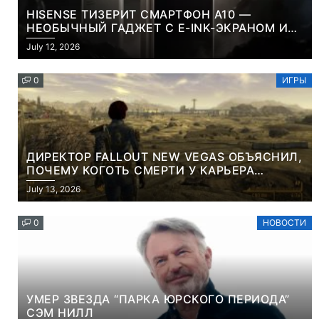
HISENSE ТИЗЕРИТ СМАРТФОН A10 —
НЕОБЫЧНЫЙ ГАДЖЕТ С E-INK-ЭКРАНОМ И
СЪЕМНОЙ LCD-ПАНЕЛЬЮ ДЛЯ ЦВЕТНОГО
July 12, 2026
КОНТЕНТА И СОЦСЕТЕЙ
0
ИГРЫ
ДИРЕКТОР FALLOUT NEW VEGAS ОБЪЯСНИЛ,
ПОЧЕМУ КОГОТЬ СМЕРТИ У КАРЬЕРА
НАМЕРЕННО СНОСИТ ВАМ ГОЛОВУ
July 13, 2026
0
НОВОСТИ
УМЕР ЗВЕЗДА “ПАРКА ЮРСКОГО ПЕРИОДА”
СЭМ НИЛЛ