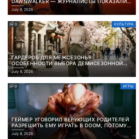
DAWNWALKER — ЖУРНАЛИСТЫ ПОКАЗАЛИ
НАЧАЛО НОВОЙ ИГРЫ ОТ ВЕТЕРАНОВ CD
July 8, 2026
PROJEKT RED
0
КУЛЬТУРА
ГАРДЕРОБ ДЛЯ МЕЖСЕЗОНЬЯ:
ОСОБЕННОСТИ ВЫБОРА ДЕМИСЕЗОННОЙ
ПАРКИ И ЭЛЕГАНТНОГО ЖЕНСКОГО ПЛАЩА
July 8, 2026
0
ИГРЫ
ГЕЙМЕР УГОВОРИЛ ВЕРУЮЩИХ РОДИТЕЛЕЙ
РАЗРЕШИТЬ ЕМУ ИГРАТЬ В DOOM, ПОТОМУ
ЧТО ЭТО ХРИСТИАНСКАЯ ИГРА ПРО
July 8, 2026
УБИЙСТВО ДЕМОНОВ