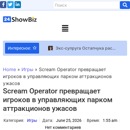
Экс-супруга Остапчука раскрыла полную сумму компенсации за разрушенный после атаки РФ
Интересное:
5-летний сын музыканта Виктора Пашника впал в кому после удаления молочных зубов
Блогер Николас Карма спросил военного, сколько стоит его “лук”
Home
»
Игры
»
Scream Operator превращает
Утечка: раскрыт главный антагонист в фильме о Deadpool и Wolverine, и, что интересно, это связано с миром X-Men
игроков в управляющих парком аттракционов
ужасов
Долой ICE: звезды на «Грэмми»-2026 протестовали против миграционной политики Трампа
Scream Operator превращает
LEGO Batman Legacy of the Dark Knight получила 85 баллов на OpenCritic и 100% рекомендаций критиков
игроков в управляющих парком
Marvel’s Spider-Man 2 станет главной игрой PS Plus в феврале
аттракционов ужасов
Где найти все старинные монеты в Resident Evil Requiem и на какие улучшения их потратить
Марк Хэмилл совершенно не понимает, что такое Twisted Metal, но получает огромное удовольствие от своей роли в третьем сезоне
Категория:
Игры
Дата:
June 25, 2026
Время:
1:55 am
Пятеро украинских кинохудожников стали членами Американской киноакадемии
Нет комментариев