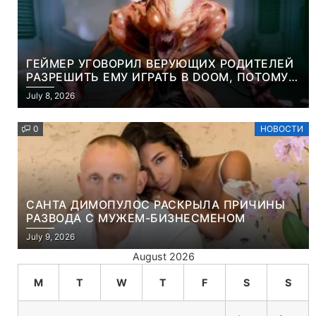
ГЕЙМЕР УГОВОРИЛ ВЕРУЮЩИХ РОДИТЕЛЕЙ
РАЗРЕШИТЬ ЕМУ ИГРАТЬ В DOOM, ПОТОМУ
ЧТО ЭТО ХРИСТИАНСКАЯ ИГРА ПРО
July 8, 2026
УБИЙСТВО ДЕМОНОВ
0
НОВОСТИ
САНТА ДИМОПУЛОС РАСКРЫЛА ПРИЧИНЫ
РАЗВОДА С МУЖЕМ-БИЗНЕСМЕНОМ
July 9, 2026
August 2026
M
T
W
T
F
S
S