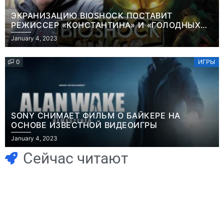
ЭКРАНИЗАЦИЮ BIOSHOCK ПОСТАВИТ
РЕЖИССЕР «КОНСТАНТИНА» И «ГОЛОДНЫХ
ИГР»
January 4, 2023
0
ИГРЫ
SONY СНИМАЕТ ФИЛЬМ О БАЙКЕРЕ НА
ОСНОВЕ ИЗВЕСТНОЙ ВИДЕОИГРЫ
Игры
January 4, 2023
Геймеры
Игры
отменяют
Новичок-геймер
Сейчас читают
подписку PS Plus
попросил помочь
в знак протеста
найти
против
видеокарту в его
цифрового
ПК – её там
Игры
будущего
просто нет
Голливуд