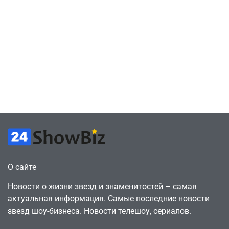
Игры
скупает
July 4, 2026
Милли Бобби
July 4, 2026
24sbadmin
24sbadmin
оригинальные
Браун ждёт GTA
сценарии – 44
6, чтобы играть
сделки за год
как
против 11 двумя
законопослушный
годами ранее
горожанин
July 4, 2026
July 4, 2026
24sbadmin
24sbadmin
О сайте
Новости о жизни звезд и знаменитостей – самая
актуальная информация. Самые последние новости
звезд шоу-бизнеса. Новости телешоу, сериалов.