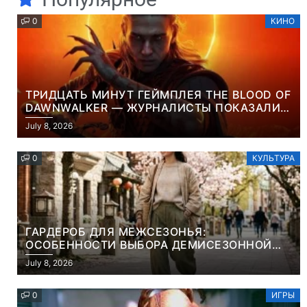
0
КИНО
ТРИДЦАТЬ МИНУТ ГЕЙМПЛЕЯ THE BLOOD OF
DAWNWALKER — ЖУРНАЛИСТЫ ПОКАЗАЛИ
НАЧАЛО НОВОЙ ИГРЫ ОТ ВЕТЕРАНОВ CD
July 8, 2026
PROJEKT RED
0
КУЛЬТУРА
ГАРДЕРОБ ДЛЯ МЕЖСЕЗОНЬЯ:
ОСОБЕННОСТИ ВЫБОРА ДЕМИСЕЗОННОЙ
ПАРКИ И ЭЛЕГАНТНОГО ЖЕНСКОГО ПЛАЩА
July 8, 2026
0
ИГРЫ