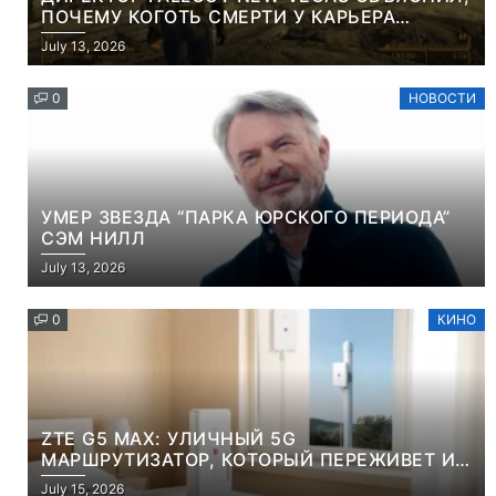
ПОЧЕМУ КОГОТЬ СМЕРТИ У КАРЬЕРА
НАМЕРЕННО СНОСИТ ВАМ ГОЛОВУ
July 13, 2026
0
НОВОСТИ
УМЕР ЗВЕЗДА “ПАРКА ЮРСКОГО ПЕРИОДА”
СЭМ НИЛЛ
July 13, 2026
0
КИНО
ZTE G5 MAX: УЛИЧНЫЙ 5G
МАРШРУТИЗАТОР, КОТОРЫЙ ПЕРЕЖИВЕТ И
ЛЮТУЮ ЗИМУ, И ЖАРКОЕ ЛЕТО
July 15, 2026