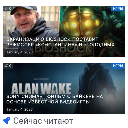
0
ИГРЫ
ЭКРАНИЗАЦИЮ BIOSHOCK ПОСТАВИТ
РЕЖИССЕР «КОНСТАНТИНА» И «ГОЛОДНЫХ
ИГР»
January 4, 2023
0
ИГРЫ
SONY СНИМАЕТ ФИЛЬМ О БАЙКЕРЕ НА
ОСНОВЕ ИЗВЕСТНОЙ ВИДЕОИГРЫ
Игры
January 4, 2023
Часть геймеров
Игры
В Rust теперь
считает, что мы
Сейчас читают
можно снять
сами похоронили