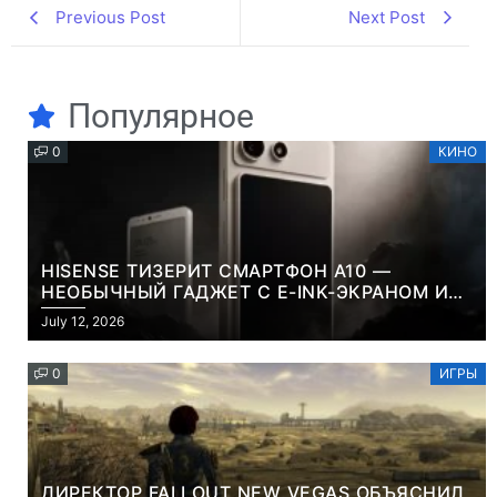
Previous Post
Next Post
Популярное
0
КИНО
HISENSE ТИЗЕРИТ СМАРТФОН A10 —
НЕОБЫЧНЫЙ ГАДЖЕТ С E-INK-ЭКРАНОМ И
СЪЕМНОЙ LCD-ПАНЕЛЬЮ ДЛЯ ЦВЕТНОГО
July 12, 2026
КОНТЕНТА И СОЦСЕТЕЙ
0
ИГРЫ
ДИРЕКТОР FALLOUT NEW VEGAS ОБЪЯСНИЛ,