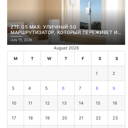
ZTE G5 MAX: УЛИЧНЫЙ 5G
МАРШРУТИЗАТОР, КОТОРЫЙ ПЕРЕЖИВЕТ И
ЛЮТУЮ ЗИМУ, И ЖАРКОЕ ЛЕТО
July 15, 2026
August 2026
M
T
W
T
F
S
S
1
2
3
4
5
6
7
8
9
10
11
12
13
14
15
16
17
18
19
20
21
22
23