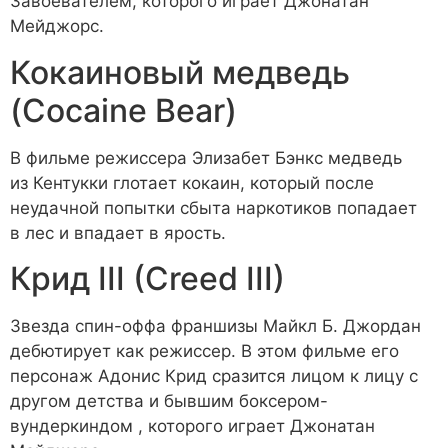
Завоевателем, которого играет Джонатан
Мейджорс.
Кокаиновый медведь
(Cocaine Bear)
В фильме режиссера Элизабет Бэнкс медведь
из Кентукки глотает кокаин, который после
неудачной попытки сбыта наркотиков попадает
в лес и впадает в ярость.
Крид III (Creed III)
Звезда спин-оффа франшизы Майкл Б. Джордан
дебютирует как режиссер. В этом фильме его
персонаж Адонис Крид сразится лицом к лицу с
другом детства и бывшим боксером-
вундеркиндом , которого играет Джонатан