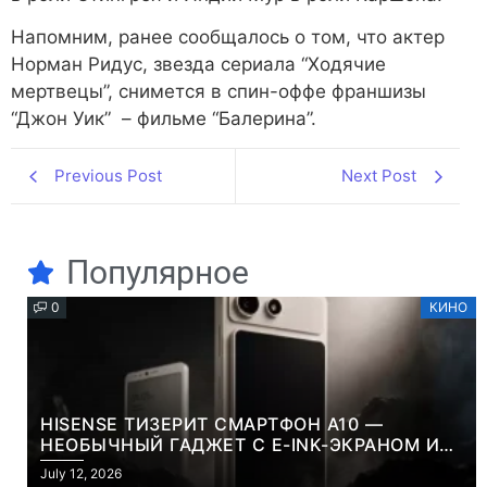
Напомним, ранее сообщалось о том, что актер
Норман Ридус, звезда сериала “Ходячие
мертвецы”, снимется в спин-оффе франшизы
“Джон Уик” – фильме “Балерина”.
Previous Post
Next Post
Популярное
0
КИНО
HISENSE ТИЗЕРИТ СМАРТФОН A10 —
НЕОБЫЧНЫЙ ГАДЖЕТ С E-INK-ЭКРАНОМ И
СЪЕМНОЙ LCD-ПАНЕЛЬЮ ДЛЯ ЦВЕТНОГО
July 12, 2026
КОНТЕНТА И СОЦСЕТЕЙ