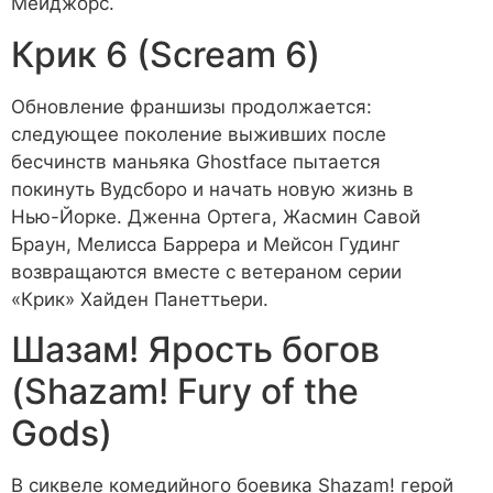
Мейджорс.
Крик 6 (Scream 6)
Обновление франшизы продолжается:
следующее поколение выживших после
бесчинств маньяка Ghostface пытается
покинуть Вудсборо и начать новую жизнь в
Нью-Йорке. Дженна Ортега, Жасмин Савой
Браун, Мелисса Баррера и Мейсон Гудинг
возвращаются вместе с ветераном серии
«Крик» Хайден Панеттьери.
Шазам! Ярость богов
(Shazam! Fury of the
Gods)
В сиквеле комедийного боевика Shazam! герой