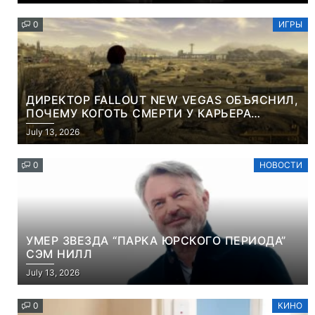
0
ИГРЫ
ДИРЕКТОР FALLOUT NEW VEGAS ОБЪЯСНИЛ,
ПОЧЕМУ КОГОТЬ СМЕРТИ У КАРЬЕРА
НАМЕРЕННО СНОСИТ ВАМ ГОЛОВУ
July 13, 2026
0
НОВОСТИ
УМЕР ЗВЕЗДА “ПАРКА ЮРСКОГО ПЕРИОДА”
СЭМ НИЛЛ
July 13, 2026
0
КИНО