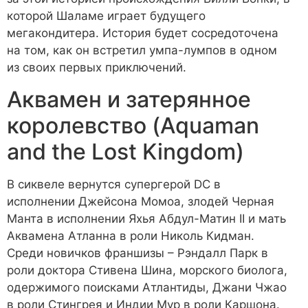
которой Шаламе играет будущего
мегакондитера. История будет сосредоточена
на том, как он встретил умпа-лумпов в одном
из своих первых приключений.
Аквамен и затерянное
королевство (Aquaman
and the Lost Kingdom)
В сиквеле вернутся супергерой DC в
исполнении Джейсона Момоа, злодей Черная
Манта в исполнении Яхья Абдул-Матин II и мать
Аквамена Атланна в роли Николь Кидман.
Среди новичков франшизы – Рэндалл Парк в
роли доктора Стивена Шина, морского биолога,
одержимого поисками Атлантиды, Джани Чжао
в роли Стингрея и Индии Мур в роли Каршона.