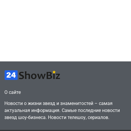
отменяют
July 4, 2026
Новичок-геймер
July 4, 2026
24sbadmin
24sbadmin
подписку PS Plus
попросил помочь
в знак протеста
найти
против
видеокарту в его
цифрового
ПК – её там
будущего
просто нет
July 4, 2026
July 4, 2026
24sbadmin
24sbadmin
О сайте
Новости о жизни звезд и знаменитостей – самая
актуальная информация. Самые последние новости
звезд шоу-бизнеса. Новости телешоу, сериалов.