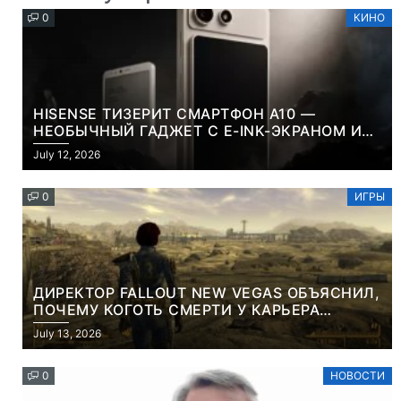
0
КИНО
HISENSE ТИЗЕРИТ СМАРТФОН A10 —
НЕОБЫЧНЫЙ ГАДЖЕТ С E-INK-ЭКРАНОМ И
СЪЕМНОЙ LCD-ПАНЕЛЬЮ ДЛЯ ЦВЕТНОГО
July 12, 2026
КОНТЕНТА И СОЦСЕТЕЙ
0
ИГРЫ
ДИРЕКТОР FALLOUT NEW VEGAS ОБЪЯСНИЛ,
ПОЧЕМУ КОГОТЬ СМЕРТИ У КАРЬЕРА
НАМЕРЕННО СНОСИТ ВАМ ГОЛОВУ
July 13, 2026
0
НОВОСТИ