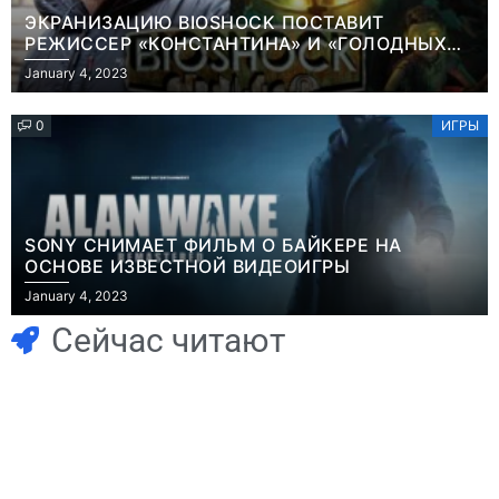
ЭКРАНИЗАЦИЮ BIOSHOCK ПОСТАВИТ
РЕЖИССЕР «КОНСТАНТИНА» И «ГОЛОДНЫХ
ИГР»
January 4, 2023
0
ИГРЫ
SONY СНИМАЕТ ФИЛЬМ О БАЙКЕРЕ НА
ОСНОВЕ ИЗВЕСТНОЙ ВИДЕОИГРЫ
Игры
Новости
January 4, 2023
Часть геймеров
Победительница
считает, что мы
«Неймовірних
Сейчас читают
сами похоронили
дуетів» iSKra:
физические
Работаю в офисе,
копии, а теперь
а деньги
возмущаемся
вкладываю в
Игры
похоронами
творчество
Геймеры
Игры