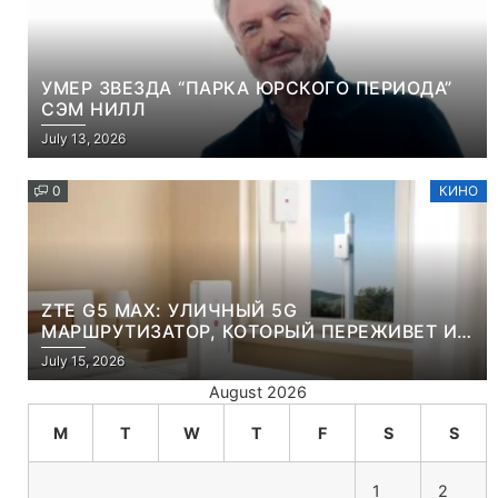
УМЕР ЗВЕЗДА “ПАРКА ЮРСКОГО ПЕРИОДА”
СЭМ НИЛЛ
July 13, 2026
0
КИНО
ZTE G5 MAX: УЛИЧНЫЙ 5G
МАРШРУТИЗАТОР, КОТОРЫЙ ПЕРЕЖИВЕТ И
ЛЮТУЮ ЗИМУ, И ЖАРКОЕ ЛЕТО
July 15, 2026
August 2026
M
T
W
T
F
S
S
1
2