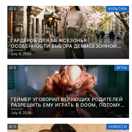
0
КУЛЬТУРА
ГАРДЕРОБ ДЛЯ МЕЖСЕЗОНЬЯ:
ОСОБЕННОСТИ ВЫБОРА ДЕМИСЕЗОННОЙ
ПАРКИ И ЭЛЕГАНТНОГО ЖЕНСКОГО ПЛАЩА
July 8, 2026
0
ИГРЫ
ГЕЙМЕР УГОВОРИЛ ВЕРУЮЩИХ РОДИТЕЛЕЙ
РАЗРЕШИТЬ ЕМУ ИГРАТЬ В DOOM, ПОТОМУ
ЧТО ЭТО ХРИСТИАНСКАЯ ИГРА ПРО
July 8, 2026
УБИЙСТВО ДЕМОНОВ
0
НОВОСТИ