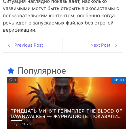
Ситуация наглядно показывает, насколько
уязвимыми могут быть открытые экосистемы с
пользовательским контентом, особенно когда
речь идёт о запускаемых файлах без строгой
верификации.
Previous Post
Next Post
Популярное
0
КИНО
ТРИДЦАТЬ МИНУТ ГЕЙМПЛЕЯ THE BLOOD OF
DAWNWALKER — ЖУРНАЛИСТЫ ПОКАЗАЛИ
НАЧАЛО НОВОЙ ИГРЫ ОТ ВЕТЕРАНОВ CD
July 8, 2026
PROJEKT RED