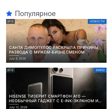
Популярное
0
НОВОСТИ
САНТА ДИМОПУЛОС РАСКРЫЛА ПРИЧИНЫ
РАЗВОДА С МУЖЕМ-БИЗНЕСМЕНОМ
July 9, 2026
0
КИНО
HISENSE ТИЗЕРИТ СМАРТФОН A10 —
НЕОБЫЧНЫЙ ГАДЖЕТ С E-INK-ЭКРАНОМ И
СЪЕМНОЙ LCD-ПАНЕЛЬЮ ДЛЯ ЦВЕТНОГО
July 12, 2026