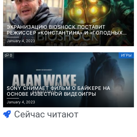
ЭКРАНИЗАЦИЮ BIOSHOCK ПОСТАВИТ
РЕЖИССЕР «КОНСТАНТИНА» И «ГОЛОДНЫХ
ИГР»
January 4, 2023
0
ИГРЫ
SONY СНИМАЕТ ФИЛЬМ О БАЙКЕРЕ НА
ОСНОВЕ ИЗВЕСТНОЙ ВИДЕОИГРЫ
Игры
January 4, 2023
Геймеры
Игры
отменяют
Новичок-геймер
Сейчас читают
подписку PS Plus
попросил помочь
в знак протеста
найти
против
видеокарту в его