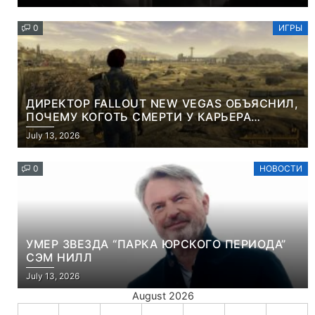
КОНТЕНТА И СОЦСЕТЕЙ
0
ИГРЫ
ДИРЕКТОР FALLOUT NEW VEGAS ОБЪЯСНИЛ,
ПОЧЕМУ КОГОТЬ СМЕРТИ У КАРЬЕРА
НАМЕРЕННО СНОСИТ ВАМ ГОЛОВУ
July 13, 2026
0
НОВОСТИ
УМЕР ЗВЕЗДА “ПАРКА ЮРСКОГО ПЕРИОДА”
СЭМ НИЛЛ
July 13, 2026
August 2026