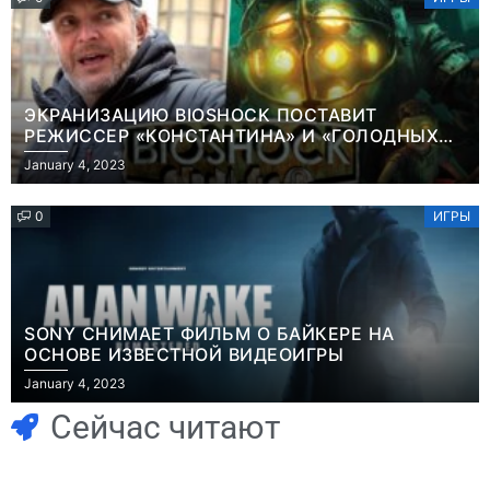
ЭКРАНИЗАЦИЮ BIOSHOCK ПОСТАВИТ
РЕЖИССЕР «КОНСТАНТИНА» И «ГОЛОДНЫХ
ИГР»
January 4, 2023
0
ИГРЫ
SONY СНИМАЕТ ФИЛЬМ О БАЙКЕРЕ НА
ОСНОВЕ ИЗВЕСТНОЙ ВИДЕОИГРЫ
Игры
January 4, 2023
Часть геймеров
Игры
В Rust теперь
считает, что мы
Сейчас читают
можно снять
сами похоронили
квартиру и
физические