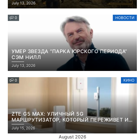
НАМЕРЕННО СНОСИТ ВАМ ГОЛОВУ
July 13, 2026
0
НОВОСТИ
УМЕР ЗВЕЗДА “ПАРКА ЮРСКОГО ПЕРИОДА”
СЭМ НИЛЛ
July 13, 2026
0
КИНО
ZTE G5 MAX: УЛИЧНЫЙ 5G
МАРШРУТИЗАТОР, КОТОРЫЙ ПЕРЕЖИВЕТ И
ЛЮТУЮ ЗИМУ, И ЖАРКОЕ ЛЕТО
July 15, 2026
August 2026