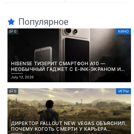
Популярное
0
КИНО
HISENSE ТИЗЕРИТ СМАРТФОН A10 —
НЕОБЫЧНЫЙ ГАДЖЕТ С E-INK-ЭКРАНОМ И
СЪЕМНОЙ LCD-ПАНЕЛЬЮ ДЛЯ ЦВЕТНОГО
July 12, 2026
КОНТЕНТА И СОЦСЕТЕЙ
0
ИГРЫ
ДИРЕКТОР FALLOUT NEW VEGAS ОБЪЯСНИЛ,
ПОЧЕМУ КОГОТЬ СМЕРТИ У КАРЬЕРА