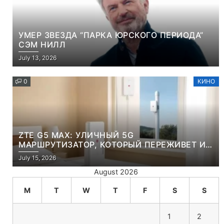
УМЕР ЗВЕЗДА “ПАРКА ЮРСКОГО ПЕРИОДА”
СЭМ НИЛЛ
July 13, 2026
0
КИНО
ZTE G5 MAX: УЛИЧНЫЙ 5G
МАРШРУТИЗАТОР, КОТОРЫЙ ПЕРЕЖИВЕТ И
ЛЮТУЮ ЗИМУ, И ЖАРКОЕ ЛЕТО
July 15, 2026
August 2026
M
T
W
T
F
S
S
1
2