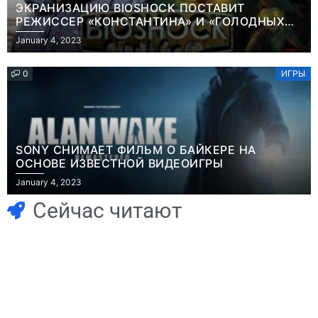
ЭКРАНИЗАЦИЮ BIOSHOCK ПОСТАВИТ
РЕЖИССЕР «КОНСТАНТИНА» И «ГОЛОДНЫХ
ИГР»
January 4, 2023
0
ИГРЫ
SONY СНИМАЕТ ФИЛЬМ О БАЙКЕРЕ НА
ОСНОВЕ ИЗВЕСТНОЙ ВИДЕОИГРЫ
Игры
January 4, 2023
Часть геймеров
Игры
В Rust теперь
считает, что мы
Сейчас читают
можно снять
сами похоронили
квартиру и
физические
открыть магазин
копии, а теперь
– но вас всё
возмущаемся
Новости
Игры
равно обворуют
похоронами
Победительница
Геймеры
July 4, 2026
July 4, 2026
24sbadmin
24sbadmin