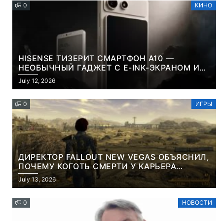
0
КИНО
HISENSE ТИЗЕРИТ СМАРТФОН A10 —
НЕОБЫЧНЫЙ ГАДЖЕТ С E-INK-ЭКРАНОМ И
СЪЕМНОЙ LCD-ПАНЕЛЬЮ ДЛЯ ЦВЕТНОГО
July 12, 2026
КОНТЕНТА И СОЦСЕТЕЙ
0
ИГРЫ
ДИРЕКТОР FALLOUT NEW VEGAS ОБЪЯСНИЛ,
ПОЧЕМУ КОГОТЬ СМЕРТИ У КАРЬЕРА
НАМЕРЕННО СНОСИТ ВАМ ГОЛОВУ
July 13, 2026
0
НОВОСТИ