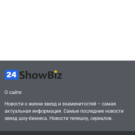
«Неймовірних
отменяют
дуетів» iSKra:
подписку PS Plus
Работаю в офисе,
в знак протеста
а деньги
против
вкладываю в
цифрового
творчество
будущего
July 4, 2026
July 4, 2026
24sbadmin
24sbadmin
О сайте
Новости о жизни звезд и знаменитостей – самая
актуальная информация. Самые последние новости
звезд шоу-бизнеса. Новости телешоу, сериалов.