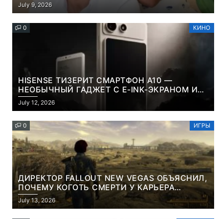
July 9, 2026
0
КИНО
HISENSE ТИЗЕРИТ СМАРТФОН A10 —
НЕОБЫЧНЫЙ ГАДЖЕТ С E-INK-ЭКРАНОМ И
СЪЕМНОЙ LCD-ПАНЕЛЬЮ ДЛЯ ЦВЕТНОГО
July 12, 2026
КОНТЕНТА И СОЦСЕТЕЙ
0
ИГРЫ
ДИРЕКТОР FALLOUT NEW VEGAS ОБЪЯСНИЛ,
ПОЧЕМУ КОГОТЬ СМЕРТИ У КАРЬЕРА
НАМЕРЕННО СНОСИТ ВАМ ГОЛОВУ
July 13, 2026