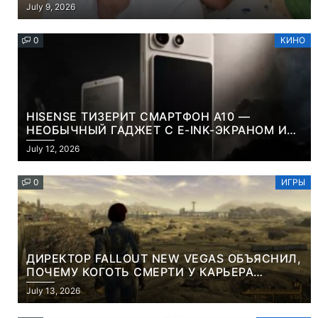
July 9, 2026
0
КИНО
HISENSE ТИЗЕРИТ СМАРТФОН A10 —
НЕОБЫЧНЫЙ ГАДЖЕТ С E-INK-ЭКРАНОМ И
СЪЕМНОЙ LCD-ПАНЕЛЬЮ ДЛЯ ЦВЕТНОГО
July 12, 2026
КОНТЕНТА И СОЦСЕТЕЙ
0
ИГРЫ
ДИРЕКТОР FALLOUT NEW VEGAS ОБЪЯСНИЛ,
ПОЧЕМУ КОГОТЬ СМЕРТИ У КАРЬЕРА
НАМЕРЕННО СНОСИТ ВАМ ГОЛОВУ
July 13, 2026