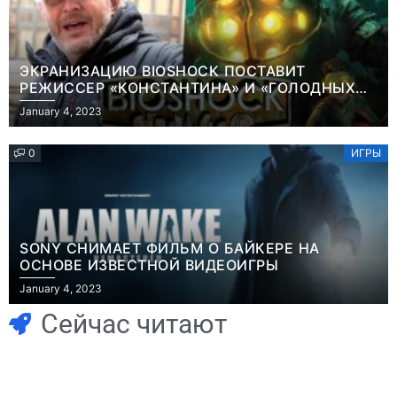
ЭКРАНИЗАЦИЮ BIOSHOCK ПОСТАВИТ
РЕЖИССЕР «КОНСТАНТИНА» И «ГОЛОДНЫХ
ИГР»
January 4, 2023
0
ИГРЫ
SONY СНИМАЕТ ФИЛЬМ О БАЙКЕРЕ НА
ОСНОВЕ ИЗВЕСТНОЙ ВИДЕОИГРЫ
Игры
Новости
January 4, 2023
Часть геймеров
Победительница
считает, что мы
«Неймовірних
Сейчас читают
сами похоронили
дуетів» iSKra:
физические
Работаю в офисе,
копии, а теперь
а деньги