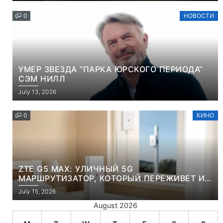
0
НОВОСТИ
УМЕР ЗВЕЗДА “ПАРКА ЮРСКОГО ПЕРИОДА”
СЭМ НИЛЛ
July 13, 2026
0
КИНО
ZTE G5 MAX: УЛИЧНЫЙ 5G
МАРШРУТИЗАТОР, КОТОРЫЙ ПЕРЕЖИВЕТ И
ЛЮТУЮ ЗИМУ, И ЖАРКОЕ ЛЕТО
July 15, 2026
August 2026