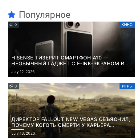
Популярное
0
КИНО
HISENSE ТИЗЕРИТ СМАРТФОН A10 —
НЕОБЫЧНЫЙ ГАДЖЕТ С E-INK-ЭКРАНОМ И
СЪЕМНОЙ LCD-ПАНЕЛЬЮ ДЛЯ ЦВЕТНОГО
July 12, 2026
КОНТЕНТА И СОЦСЕТЕЙ
0
ИГРЫ
ДИРЕКТОР FALLOUT NEW VEGAS ОБЪЯСНИЛ,
ПОЧЕМУ КОГОТЬ СМЕРТИ У КАРЬЕРА
НАМЕРЕННО СНОСИТ ВАМ ГОЛОВУ
July 13, 2026