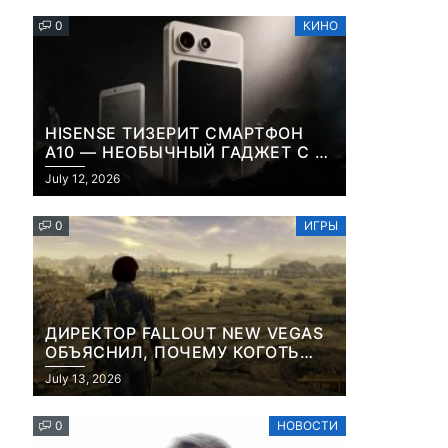
0
КИНО
HISENSE ТИЗЕРИТ СМАРТФОН
A10 — НЕОБЫЧНЫЙ ГАДЖЕТ С E-
INK-ЭКРАНОМ И СЪЕМНОЙ LCD-
July 12, 2026
ПАНЕЛЬЮ ДЛЯ ЦВЕТНОГО
КОНТЕНТА И СОЦСЕТЕЙ
0
ИГРЫ
ДИРЕКТОР FALLOUT NEW VEGAS
ОБЪЯСНИЛ, ПОЧЕМУ КОГОТЬ
СМЕРТИ У КАРЬЕРА НАМЕРЕННО
July 13, 2026
СНОСИТ ВАМ ГОЛОВУ
0
НОВОСТИ