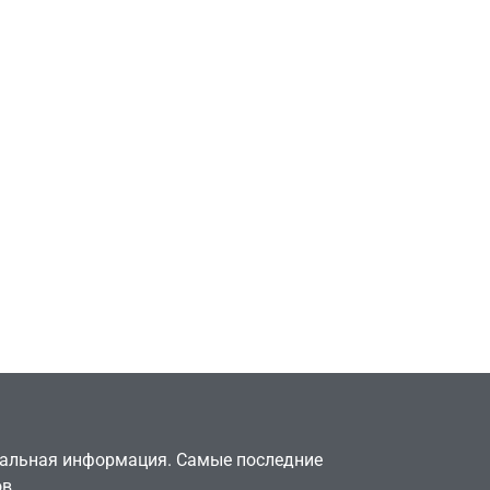
Игры
т
Новичок-геймер
в знак
попросил помочь найти
видеокарту в его ПК –
его
её там просто нет
July 4, 2026
24sbadmin
туальная информация. Самые последние
в.