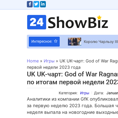
Королю Чарльзу II
Интересное:
Круз Бекхэм присо
Home
»
Игры
»
UK UK-чарт: God of War Ra
Отца Тейлор Свиф
первой недели 2023 года
UK UK-чарт: God of War Ragn
Google представил
по итогам первой недели 202
Вышел трейлер но
По “Rick and Mort
Категория:
Игры
Дата:
Januar
Джастин Тимберлей
Аналитики из компании GfK опубликова
Израильский акте
за первую неделю 2023 года. Большая ч
неделя выпала на новогодние выходные 
Спин-офф “The Gen