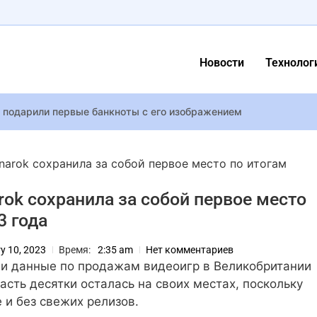
Новости
Технолог
I подарили первые банкноты с его изображением
единился к маме Виктории и Spice Girls, чтобы спеть «Viva Fore
gnarok сохранила за собой первое место по итогам
т обвинили в нападении на фотографа
arok сохранила за собой первое место
а Gemini for Science — набор ИИ-инструментов для автоматиз
3 года
вого фильма “Рыжая Соня” – это ремейк фильма 1985 года с 
y” будет снят спин-офф сериал в формате аниме от Adult Swim
y 10, 2023
Время:
2:35 am
Нет комментариев
к подал в суд из-за возможной публикации видео его ареста 
ли данные по продажам видеоигр в Великобритании
р и певец Идан Амеди тяжело ранен в секторе Газы
асть десятки осталась на своих местах, поскольку
и без свежих релизов.
tlemen”: Гай Ричи и Netflix готовы порадовать зрителей новым