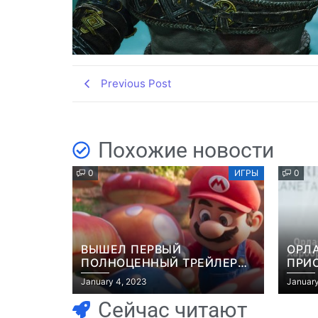
Previous Post
Похожие новости
0
ИГРЫ
0
ВЫШЕЛ ПЕРВЫЙ
ОРЛ
ПОЛНОЦЕННЫЙ ТРЕЙЛЕР
ПРИ
МУЛЬТФИЛЬМА “МАРИО”
ЭКР
January 4, 2023
January
GRAN
Сейчас читают