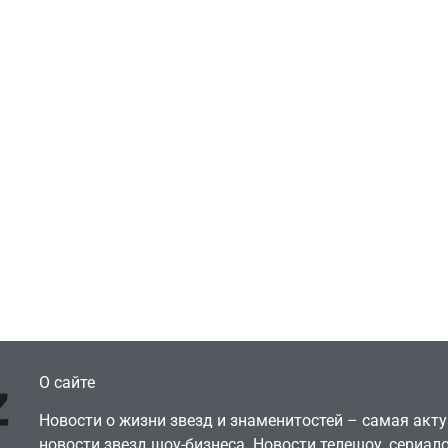
ти
едительница
Игры
ймовірних дуетів»
Геймеры отменяю
ra: Работаю в офисе,
подписку PS Plus 
еньги вкладываю в
протеста против
рчество
цифрового будущ
July 4, 2026
July 4, 2026
dmin
24sbadmin
О сайте
Новости о жизни звезд и знаменитостей – самая ак
новости звезд шоу-бизнеса. Новости телешоу, сериало