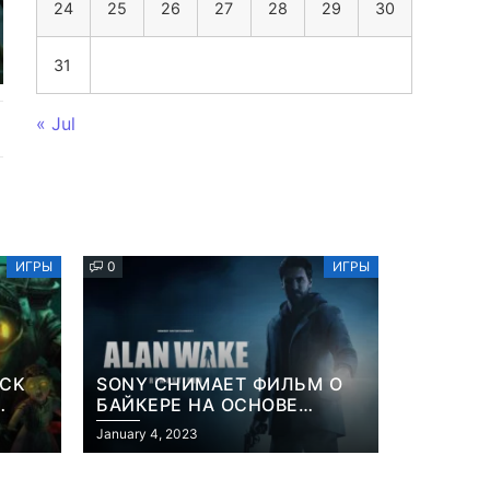
24
25
26
27
28
29
30
31
« Jul
ИГРЫ
0
ИГРЫ
OCK
SONY СНИМАЕТ ФИЛЬМ О
БАЙКЕРЕ НА ОСНОВЕ
ИЗВЕСТНОЙ ВИДЕОИГРЫ
January 4, 2023