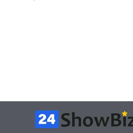
Игры
Часть геймеров
Новос
считает, что мы сами
Поб
похоронили
«Не
физические копии, а
iSK
теперь возмущаемся
а д
похоронами
тво
July 4, 2026
24sbadmin
24sba