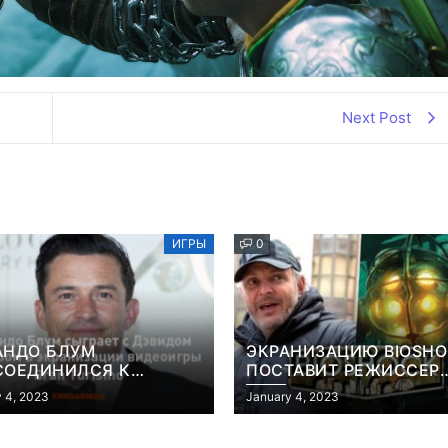
Next Post
ИГРЫ
0
АНДО БЛУМ
ЭКРАНИЗАЦИЮ BIOSH
СОЕДИНИЛСЯ К
ПОСТАВИТ РЕЖИССЕР
АНИЗАЦИИ ВИДЕОИГРЫ
«КОНСТАНТИНА» И
 4, 2023
January 4, 2023
 TURISMO
«ГОЛОДНЫХ ИГР»