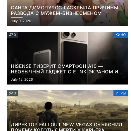
САНТА ДИМОПУЛОС РАСКРЫЛА ПРИЧИНЫ
РАЗВОДА С МУЖЕМ-БИЗНЕСМЕНОМ
July 9, 2026
0
КИНО
HISENSE ТИЗЕРИТ СМАРТФОН A10 —
НЕОБЫЧНЫЙ ГАДЖЕТ С E-INK-ЭКРАНОМ И
СЪЕМНОЙ LCD-ПАНЕЛЬЮ ДЛЯ ЦВЕТНОГО
July 12, 2026
КОНТЕНТА И СОЦСЕТЕЙ
0
ИГРЫ
ДИРЕКТОР FALLOUT NEW VEGAS ОБЪЯСНИЛ,
ПОЧЕМУ КОГОТЬ СМЕРТИ У КАРЬЕРА