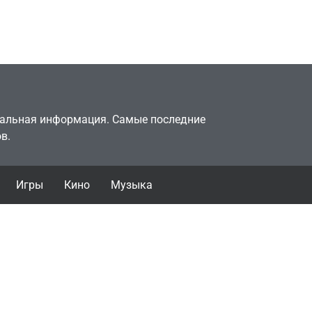
годами ранее
July 4, 2026
24sbadmin
туальная информация. Самые последние
в.
Игры
Кино
Музыка