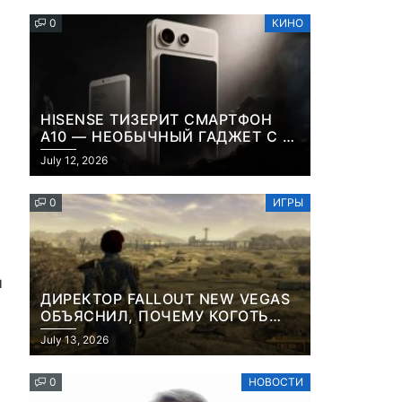
0
КИНО
HISENSE ТИЗЕРИТ СМАРТФОН
A10 — НЕОБЫЧНЫЙ ГАДЖЕТ С E-
INK-ЭКРАНОМ И СЪЕМНОЙ LCD-
July 12, 2026
ПАНЕЛЬЮ ДЛЯ ЦВЕТНОГО
КОНТЕНТА И СОЦСЕТЕЙ
0
ИГРЫ
м
ДИРЕКТОР FALLOUT NEW VEGAS
ОБЪЯСНИЛ, ПОЧЕМУ КОГОТЬ
СМЕРТИ У КАРЬЕРА НАМЕРЕННО
July 13, 2026
СНОСИТ ВАМ ГОЛОВУ
0
НОВОСТИ