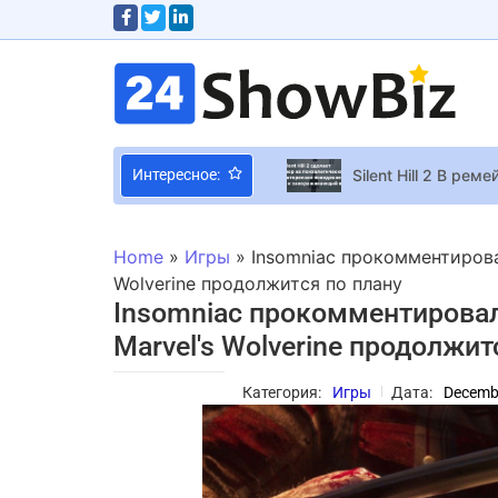
Интересное:
Евгений Клопотен
Финальная битва в
Home
»
Игры
»
Insomniac прокомментирова
Ubisoft представи
Wolverine продолжится по плану
Insomniac прокомментировал
Мурал Сони Мороз
Marvel's Wolverine продолжит
Блейк Лайвли прим
Скай П. Маршалл сниметс
Категория:
Игры
Дата:
Decemb
Свитолина, Винни
Фанаты The Last o
Українська догляд