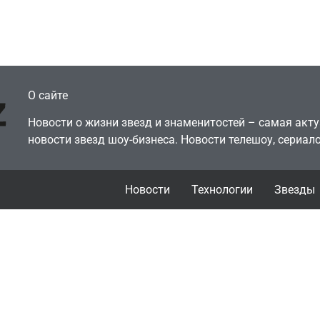
рового будущего
её там просто нет
July 4, 2026
July 4, 2026
dmin
24sbadmin
О сайте
Новости о жизни звезд и знаменитостей – самая ак
новости звезд шоу-бизнеса. Новости телешоу, сериало
Новости
Технологии
Звезды