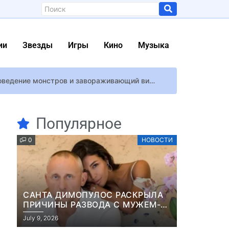
ии
Звезды
Игры
Кино
Музыка
Silent Hill 2 В ремейке Silent Hill 2 будет особый упор на психологический хоррор, поведение монстров и завораживающий визуал
 Gate 3
Популярное
 фанаты будут в восторге
0
НОВОСТИ
ение”
 “Щедрик” на украинском
САНТА ДИМОПУЛОС РАСКРЫЛА
ПРИЧИНЫ РАЗВОДА С МУЖЕМ-
БИЗНЕСМЕНОМ
July 9, 2026