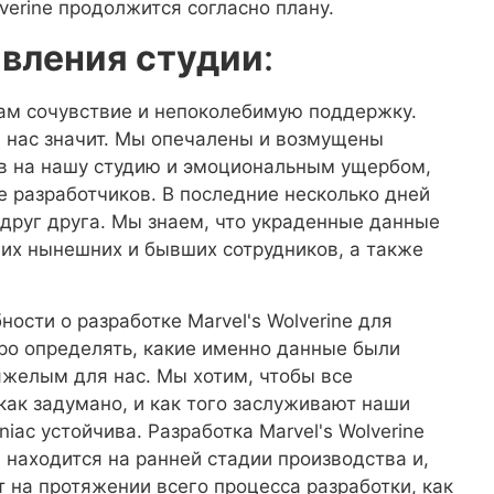
lverine продолжится согласно плану.
явления студии
:
ам сочувствие и непоколебимую поддержку.
я нас значит. Мы опечалены и возмущены
в на нашу студию и эмоциональным ущербом,
е разработчиков. В последние несколько дней
друг друга. Мы знаем, что украденные данные
х нынешних и бывших сотрудников, а также
ости о разработке Marvel's Wolverine для
тро определять, какие именно данные были
яжелым для нас. Мы хотим, чтобы все
как задумано, и как того заслуживают наши
niac устойчива. Разработка Marvel's Wolverine
 находится на ранней стадии производства и,
 на протяжении всего процесса разработки, как