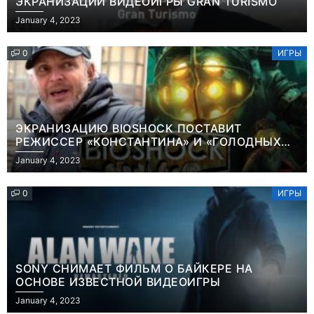
ЭКРАНИЗАЦИИ ВИДЕОИГРЫ GRAN TURISMO
January 4, 2023
0
ИГРЫ
ЭКРАНИЗАЦИЮ BIOSHOCK ПОСТАВИТ
РЕЖИССЕР «КОНСТАНТИНА» И «ГОЛОДНЫХ
ИГР»
January 4, 2023
0
ИГРЫ
SONY СНИМАЕТ ФИЛЬМ О БАЙКЕРЕ НА
ОСНОВЕ ИЗВЕСТНОЙ ВИДЕОИГРЫ
Новости
Игры
January 4, 2023
Победительница
Геймеры