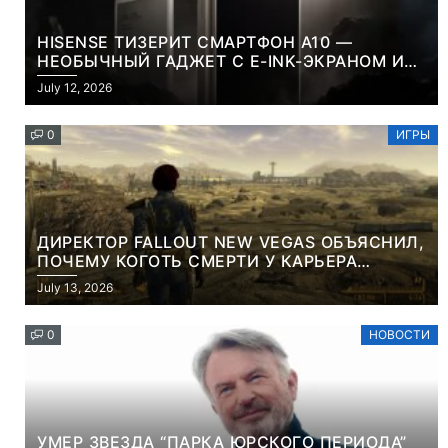
HISENSE ТИЗЕРИТ СМАРТФОН A10 —
НЕОБЫЧНЫЙ ГАДЖЕТ С E-INK-ЭКРАНОМ И
СЪЕМНОЙ LCD-ПАНЕЛЬЮ ДЛЯ ЦВЕТНОГО
July 12, 2026
КОНТЕНТА И СОЦСЕТЕЙ
0
ИГРЫ
ДИРЕКТОР FALLOUT NEW VEGAS ОБЪЯСНИЛ,
ПОЧЕМУ КОГОТЬ СМЕРТИ У КАРЬЕРА
НАМЕРЕННО СНОСИТ ВАМ ГОЛОВУ
July 13, 2026
0
НОВОСТИ
УМЕР ЗВЕЗДА “ПАРКА ЮРСКОГО ПЕРИОДА”