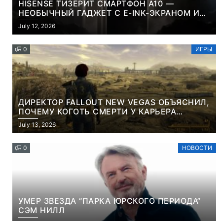
HISENSE ТИЗЕРИТ СМАРТФОН A10 —
НЕОБЫЧНЫЙ ГАДЖЕТ С E-INK-ЭКРАНОМ И
СЪЕМНОЙ LCD-ПАНЕЛЬЮ ДЛЯ ЦВЕТНОГО
July 12, 2026
КОНТЕНТА И СОЦСЕТЕЙ
0
ИГРЫ
ДИРЕКТОР FALLOUT NEW VEGAS ОБЪЯСНИЛ,
ПОЧЕМУ КОГОТЬ СМЕРТИ У КАРЬЕРА
НАМЕРЕННО СНОСИТ ВАМ ГОЛОВУ
July 13, 2026
0
НОВОСТИ
УМЕР ЗВЕЗДА “ПАРКА ЮРСКОГО ПЕРИОДА”
СЭМ НИЛЛ