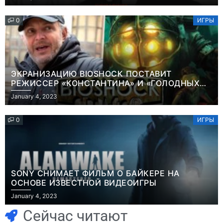
0
ИГРЫ
ЭКРАНИЗАЦИЮ BIOSHOCK ПОСТАВИТ
РЕЖИССЕР «КОНСТАНТИНА» И «ГОЛОДНЫХ
ИГР»
January 4, 2023
0
ИГРЫ
SONY СНИМАЕТ ФИЛЬМ О БАЙКЕРЕ НА
ОСНОВЕ ИЗВЕСТНОЙ ВИДЕОИГРЫ
Игры
Новости
January 4, 2023
Часть геймеров
Победительница
считает, что мы
«Неймовірних
Сейчас читают