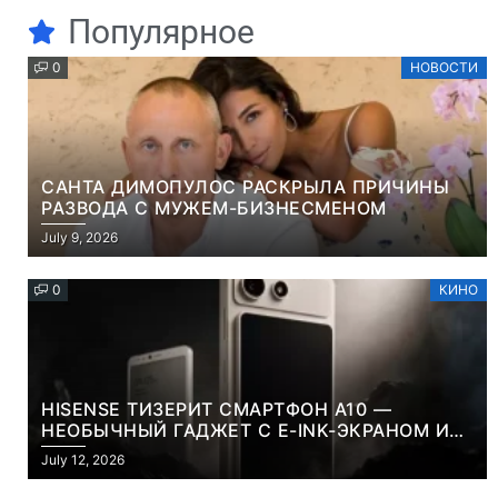
Популярное
0
НОВОСТИ
САНТА ДИМОПУЛОС РАСКРЫЛА ПРИЧИНЫ
РАЗВОДА С МУЖЕМ-БИЗНЕСМЕНОМ
July 9, 2026
0
КИНО
HISENSE ТИЗЕРИТ СМАРТФОН A10 —
НЕОБЫЧНЫЙ ГАДЖЕТ С E-INK-ЭКРАНОМ И
СЪЕМНОЙ LCD-ПАНЕЛЬЮ ДЛЯ ЦВЕТНОГО
July 12, 2026
КОНТЕНТА И СОЦСЕТЕЙ