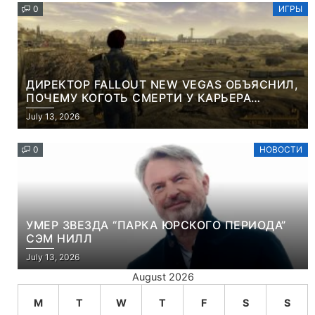
0
ИГРЫ
ДИРЕКТОР FALLOUT NEW VEGAS ОБЪЯСНИЛ,
ПОЧЕМУ КОГОТЬ СМЕРТИ У КАРЬЕРА
НАМЕРЕННО СНОСИТ ВАМ ГОЛОВУ
July 13, 2026
0
НОВОСТИ
УМЕР ЗВЕЗДА “ПАРКА ЮРСКОГО ПЕРИОДА”
СЭМ НИЛЛ
July 13, 2026
August 2026
M
T
W
T
F
S
S