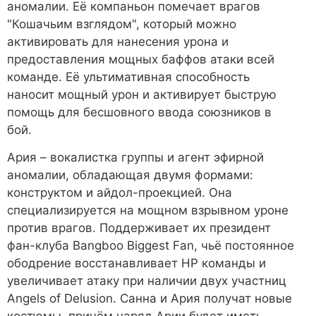
аномалии. Её компаньон помечает врагов
"Кошачьим взглядом", который можно
активировать для нанесения урона и
предоставления мощных баффов атаки всей
команде. Её ультимативная способность
наносит мощный урон и активирует быструю
помощь для бесшовного ввода союзников в
бой.
Ария – вокалистка группы и агент эфирной
аномалии, обладающая двумя формами:
конструктом и айдол-проекцией. Она
специализируется на мощном взрывном уроне
против врагов. Поддерживает их президент
фан-клуба Bangboo Biggest Fan, чьё постоянное
ободрение восстанавливает HP команды и
увеличивает атаку при наличии двух участниц
Angels of Delusion. Санна и Ария получат новые
костюмы, причём наряд Арии будет иметь