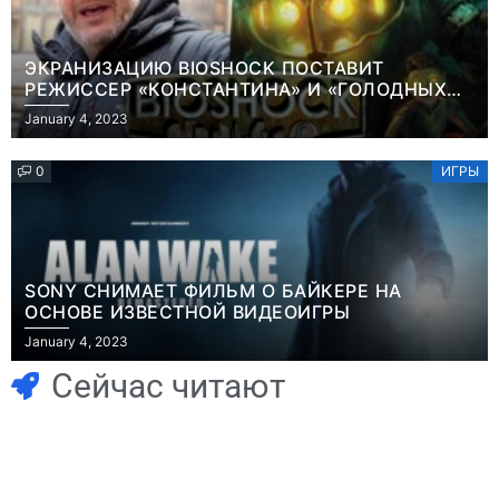
ЭКРАНИЗАЦИЮ BIOSHOCK ПОСТАВИТ
РЕЖИССЕР «КОНСТАНТИНА» И «ГОЛОДНЫХ
ИГР»
January 4, 2023
0
ИГРЫ
SONY СНИМАЕТ ФИЛЬМ О БАЙКЕРЕ НА
ОСНОВЕ ИЗВЕСТНОЙ ВИДЕОИГРЫ
Игры
January 4, 2023
Геймеры
Игры
отменяют
Новичок-геймер
Сейчас читают
подписку PS Plus
попросил помочь
в знак протеста
найти
против
видеокарту в его
цифрового
ПК – её там