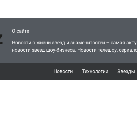
July 4, 2026
July 4, 2026
dmin
24sbadmin
О сайте
Новости о жизни звезд и знаменитостей – самая ак
новости звезд шоу-бизнеса. Новости телешоу, сериало
Новости
Технологии
Звезды