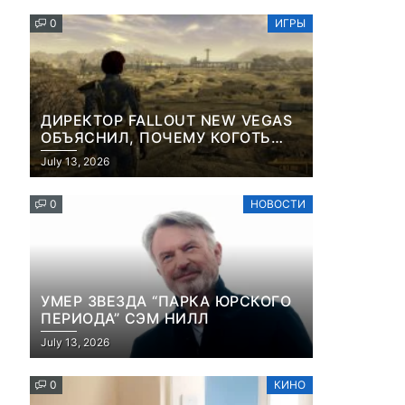
КОНТЕНТА И СОЦСЕТЕЙ
0
ИГРЫ
ДИРЕКТОР FALLOUT NEW VEGAS
ОБЪЯСНИЛ, ПОЧЕМУ КОГОТЬ
СМЕРТИ У КАРЬЕРА НАМЕРЕННО
July 13, 2026
СНОСИТ ВАМ ГОЛОВУ
0
НОВОСТИ
УМЕР ЗВЕЗДА “ПАРКА ЮРСКОГО
ПЕРИОДА” СЭМ НИЛЛ
July 13, 2026
0
КИНО