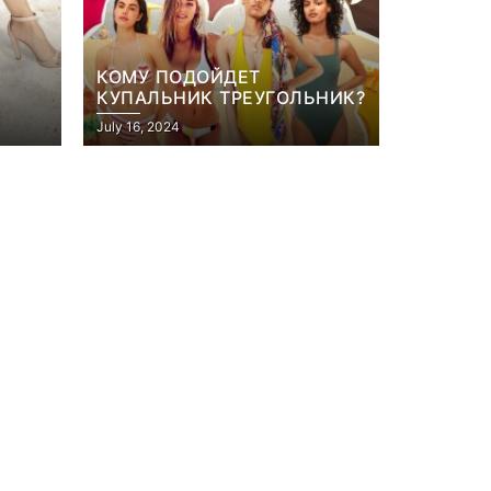
КОМУ ПОДОЙДЕТ
КУПАЛЬНИК ТРЕУГОЛЬНИК?
July 16, 2024
Игры
тів»
Геймеры отменяют
офисе,
подписку PS Plus в знак
аю в
протеста против
цифрового будущего