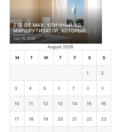
ZTE G5 MAX: УЛИЧНЫЙ 5G
МАРШРУТИЗАТОР, КОТОРЫЙ
ПЕРЕЖИВЕТ И ЛЮТУЮ ЗИМУ, И
July 15, 2026
ЖАРКОЕ ЛЕТО
August 2026
M
T
W
T
F
S
S
1
2
3
4
5
6
7
8
9
10
11
12
13
14
15
16
.
17
18
19
20
21
22
23
.