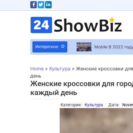
Mobile В 2022 год
Интересное:
Официально о смар
Принять на грудь
Home
»
Культура
»
Женские кроссовки для
Ольга Фреймут по
день
Женские кроссовки для горо
Epic Games Store з
каждый день
Американская кин
Брат-близнец Дми
Категория:
Культура
Дата:
Novem
Black Desert Onli
Правила жизни пос
Intergalactic: The