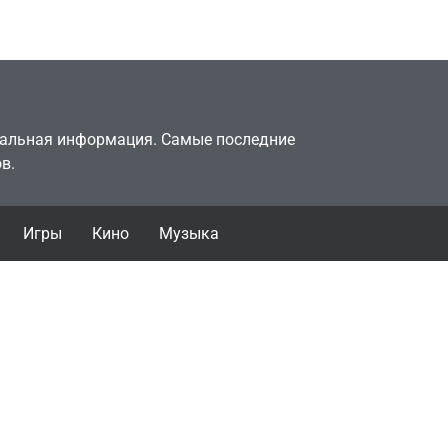
July 4, 2026
24sbadmin
туальная информация. Самые последние
в.
Игры
Кино
Музыка