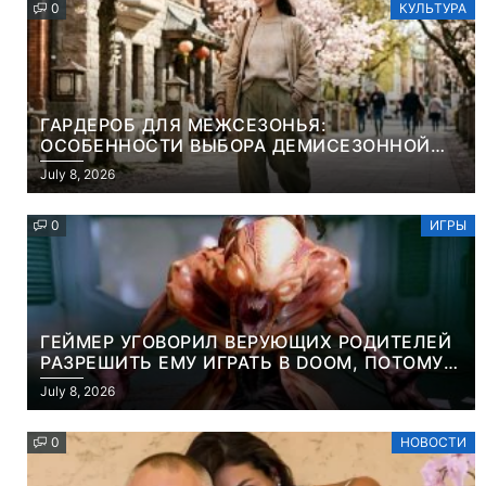
0
КУЛЬТУРА
ГАРДЕРОБ ДЛЯ МЕЖСЕЗОНЬЯ:
ОСОБЕННОСТИ ВЫБОРА ДЕМИСЕЗОННОЙ
ПАРКИ И ЭЛЕГАНТНОГО ЖЕНСКОГО ПЛАЩА
July 8, 2026
0
ИГРЫ
ГЕЙМЕР УГОВОРИЛ ВЕРУЮЩИХ РОДИТЕЛЕЙ
РАЗРЕШИТЬ ЕМУ ИГРАТЬ В DOOM, ПОТОМУ
ЧТО ЭТО ХРИСТИАНСКАЯ ИГРА ПРО
July 8, 2026
УБИЙСТВО ДЕМОНОВ
0
НОВОСТИ