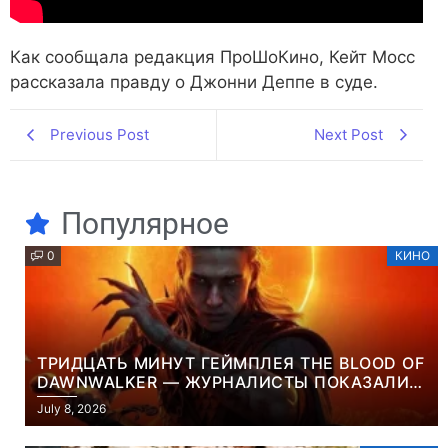
Как сообщала редакция ПроШоКино, Кейт Мосс
рассказала правду о Джонни Деппе в суде.
Previous Post
Next Post
Популярное
0
КИНО
ТРИДЦАТЬ МИНУТ ГЕЙМПЛЕЯ THE BLOOD OF
DAWNWALKER — ЖУРНАЛИСТЫ ПОКАЗАЛИ
НАЧАЛО НОВОЙ ИГРЫ ОТ ВЕТЕРАНОВ CD
July 8, 2026
PROJEKT RED