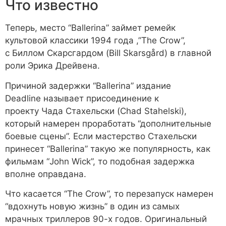
Что известно
Теперь, место “Ballerina” займет ремейк
культовой классики 1994 года ,”The Crow”,
с Биллом Скарсгардом (Bill Skarsgård) в главной
роли Эрика Дрейвена.
Причиной задержки “Ballerina” издание
Deadline называет присоединение к
проекту Чада Стахельски (Chad Stahelski),
который намерен проработать “дополнительные
боевые сцены”. Если мастерство Стахельски
принесет “Ballerina” такую же популярность, как
фильмам “John Wick”, то подобная задержка
вполне оправдана.
Что касается “The Crow”, то перезапуск намерен
“вдохнуть новую жизнь” в один из самых
мрачных триллеров 90-х годов. Оригинальный