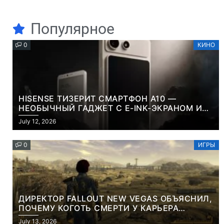
Популярное
0
КИНО
HISENSE ТИЗЕРИТ СМАРТФОН A10 —
НЕОБЫЧНЫЙ ГАДЖЕТ С E-INK-ЭКРАНОМ И
СЪЕМНОЙ LCD-ПАНЕЛЬЮ ДЛЯ ЦВЕТНОГО
July 12, 2026
КОНТЕНТА И СОЦСЕТЕЙ
0
ИГРЫ
ДИРЕКТОР FALLOUT NEW VEGAS ОБЪЯСНИЛ,
ПОЧЕМУ КОГОТЬ СМЕРТИ У КАРЬЕРА
НАМЕРЕННО СНОСИТ ВАМ ГОЛОВУ
July 13, 2026