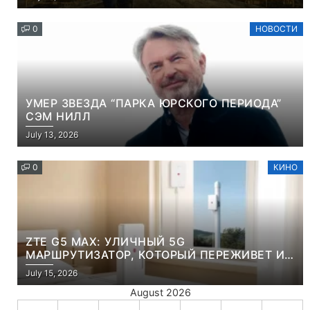
0
НОВОСТИ
УМЕР ЗВЕЗДА “ПАРКА ЮРСКОГО ПЕРИОДА”
СЭМ НИЛЛ
July 13, 2026
0
КИНО
ZTE G5 MAX: УЛИЧНЫЙ 5G
МАРШРУТИЗАТОР, КОТОРЫЙ ПЕРЕЖИВЕТ И
ЛЮТУЮ ЗИМУ, И ЖАРКОЕ ЛЕТО
July 15, 2026
August 2026