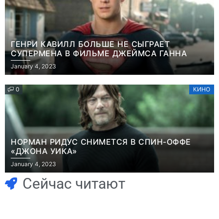
ГЕНРИ КАВИЛЛ БОЛЬШЕ НЕ СЫГРАЕТ
СУПЕРМЕНА В ФИЛЬМЕ ДЖЕЙМСА ГАННА
January 4, 2023
0
КИНО
НОРМАН РИДУС СНИМЕТСЯ В СПИН-ОФФЕ
«ДЖОНА УИКА»
Игры
January 4, 2023
Часть геймеров
Игры
В Rust теперь
считает, что мы
Сейчас читают
можно снять
сами похоронили
квартиру и
физические