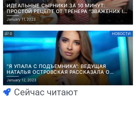
ИДЕАЛЬНЫЕ СЫРНИКИ ЗА 10 МИНУТ:
ПРОСТОЙ РЕЦЕПТ ОТ ТРЕНЕРА “ЗВАЖЕНИХ І
ЩАСЛИВИХ” АНИТЫ ЛУЦЕНКО
January 11, 2023
0
НОВОСТИ
“Я УПАЛА С ПОДЪЕМНИКА”: ВЕДУЩАЯ
НАТАЛЬЯ ОСТРОВСКАЯ РАССКАЗАЛА О
Игры
НЕПРИЯТНОМ ИНЦИДЕНТЕ В ЗИМНИХ
January 12, 2023
Геймеры
КАРПАТАХ
Игры
отменяют
Новичок-геймер
Сейчас читают
подписку PS Plus
попросил помочь
в знак протеста
найти
против
видеокарту в его
цифрового
ПК – её там
Игры
будущего
просто нет
Голливуд
Игры