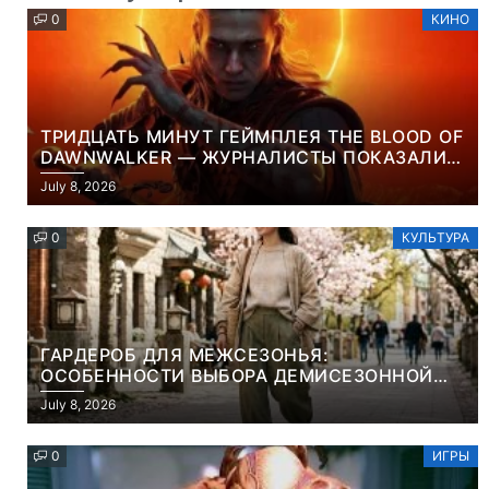
0
КИНО
ТРИДЦАТЬ МИНУТ ГЕЙМПЛЕЯ THE BLOOD OF
DAWNWALKER — ЖУРНАЛИСТЫ ПОКАЗАЛИ
НАЧАЛО НОВОЙ ИГРЫ ОТ ВЕТЕРАНОВ CD
July 8, 2026
PROJEKT RED
0
КУЛЬТУРА
ГАРДЕРОБ ДЛЯ МЕЖСЕЗОНЬЯ:
ОСОБЕННОСТИ ВЫБОРА ДЕМИСЕЗОННОЙ
ПАРКИ И ЭЛЕГАНТНОГО ЖЕНСКОГО ПЛАЩА
July 8, 2026
0
ИГРЫ