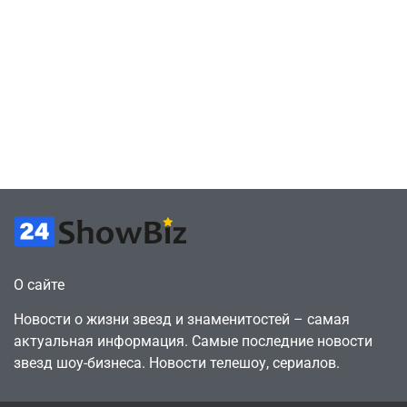
скупает
July 4, 2026
Милли Бобби
July 4, 2026
24sbadmin
24sbadmin
оригинальные
Браун ждёт GTA
сценарии – 44
6, чтобы играть
сделки за год
как
против 11 двумя
законопослушный
годами ранее
горожанин
July 4, 2026
July 4, 2026
24sbadmin
24sbadmin
О сайте
Новости о жизни звезд и знаменитостей – самая
актуальная информация. Самые последние новости
звезд шоу-бизнеса. Новости телешоу, сериалов.