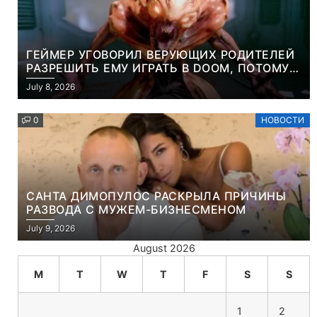
ГЕЙМЕР УГОВОРИЛ ВЕРУЮЩИХ РОДИТЕЛЕЙ
РАЗРЕШИТЬ ЕМУ ИГРАТЬ В DOOM, ПОТОМУ
ЧТО ЭТО ХРИСТИАНСКАЯ ИГРА ПРО
July 8, 2026
УБИЙСТВО ДЕМОНОВ
0
НОВОСТИ
САНТА ДИМОПУЛОС РАСКРЫЛА ПРИЧИНЫ
РАЗВОДА С МУЖЕМ-БИЗНЕСМЕНОМ
July 9, 2026
August 2026
M
T
W
T
F
S
S
1
2