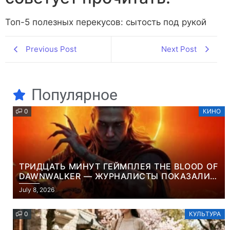
Топ-5 полезных перекусов: сытость под рукой
Previous Post
Next Post
Популярное
0
КИНО
ТРИДЦАТЬ МИНУТ ГЕЙМПЛЕЯ THE BLOOD OF
DAWNWALKER — ЖУРНАЛИСТЫ ПОКАЗАЛИ
НАЧАЛО НОВОЙ ИГРЫ ОТ ВЕТЕРАНОВ CD
July 8, 2026
PROJEKT RED
0
КУЛЬТУРА