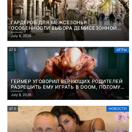
ГАРДЕРОБ ДЛЯ МЕЖСЕЗОНЬЯ:
ОСОБЕННОСТИ ВЫБОРА ДЕМИСЕЗОННОЙ
ПАРКИ И ЭЛЕГАНТНОГО ЖЕНСКОГО ПЛАЩА
July 8, 2026
0
ИГРЫ
ГЕЙМЕР УГОВОРИЛ ВЕРУЮЩИХ РОДИТЕЛЕЙ
РАЗРЕШИТЬ ЕМУ ИГРАТЬ В DOOM, ПОТОМУ
ЧТО ЭТО ХРИСТИАНСКАЯ ИГРА ПРО
July 8, 2026
УБИЙСТВО ДЕМОНОВ
0
НОВОСТИ