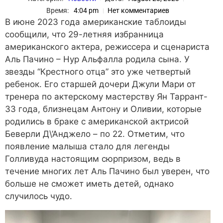
Время:
4:04 pm
Нет комментариев
В июне 2023 года американские таблоиды
сообщили, что 29-летняя избранница
американского актера, режиссера и сценариста
Аль Пачино – Нур Альфалла родила сына. У
звезды “Крестного отца” это уже четвертый
ребенок. Его старшей дочери Джули Мари от
тренера по актерскому мастерству Ян Таррант-
33 года, близнецам Антону и Оливии, которые
родились в браке с американской актрисой
Беверли Д\’Анджело – по 22. Отметим, что
появление малыша стало для легенды
Голливуда настоящим сюрпризом, ведь в
течение многих лет Аль Пачино был уверен, что
больше не сможет иметь детей, однако
случилось чудо.