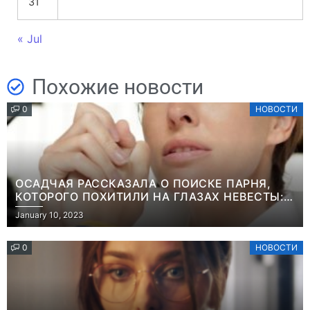
31
« Jul
Похожие новости
0
НОВОСТИ
ОСАДЧАЯ РАССКАЗАЛА О ПОИСКЕ ПАРНЯ,
КОТОРОГО ПОХИТИЛИ НА ГЛАЗАХ НЕВЕСТЫ:
“ОН ВЕСЬ УДАР ПРИНЯЛ НА СЕБЯ”
January 10, 2023
0
НОВОСТИ