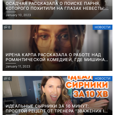
ОСАДЧАЯ РАССКАЗАЛА О ПОИСКЕ ПАРНЯ,
КОТОРОГО ПОХИТИЛИ НА ГЛАЗАХ НЕВЕСТЫ:
“ОН ВЕСЬ УДАР ПРИНЯЛ НА СЕБЯ”
January 10, 2023
0
НОВОСТИ
ИРЕНА КАРПА РАССКАЗАЛА О РАБОТЕ НАД
РОМАНТИЧЕСКОЙ КОМЕДИЕЙ, ГДЕ МИШИНА В
РОЛИ МАТЕРИ-ОДИНОЧКИ
January 11, 2023
0
НОВОСТИ
ИДЕАЛЬНЫЕ СЫРНИКИ ЗА 10 МИНУТ:
ПРОСТОЙ РЕЦЕПТ ОТ ТРЕНЕРА “ЗВАЖЕНИХ І