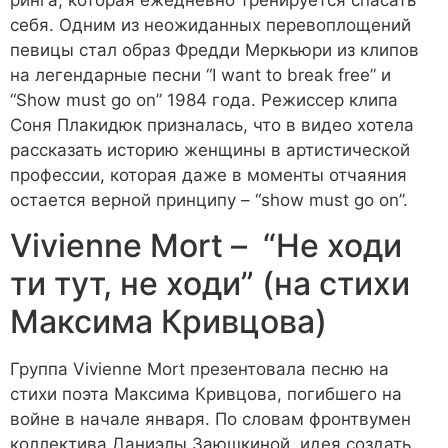
себя. Одним из неожиданных перевоплощений
певицы стал образ Фредди Меркьюри из клипов
на легендарные песни “І want to break free” и
“Show must go on” 1984 года. Режиссер клипа
Соня Плакидюк призналась, что в видео хотела
рассказать историю женщины в артистической
профессии, которая даже в моменты отчаяния
остается верной принципу – “show must go on”.
Vivienne Mort – “Не ходи
ти тут, не ходи” (на стихи
Максима Кривцова)
Группа Vivienne Mort презентовала песню на
стихи поэта Максима Кривцова, погибшего на
войне в начале января. По словам фронтвумен
коллектива Даниэлы Заюшкиной, идея создать