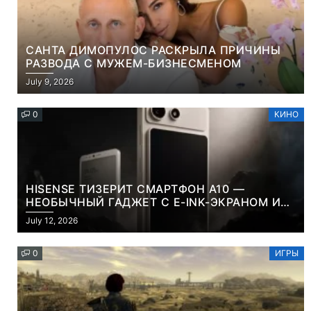
САНТА ДИМОПУЛОС РАСКРЫЛА ПРИЧИНЫ
РАЗВОДА С МУЖЕМ-БИЗНЕСМЕНОМ
July 9, 2026
0
КИНО
HISENSE ТИЗЕРИТ СМАРТФОН A10 —
НЕОБЫЧНЫЙ ГАДЖЕТ С E-INK-ЭКРАНОМ И
СЪЕМНОЙ LCD-ПАНЕЛЬЮ ДЛЯ ЦВЕТНОГО
July 12, 2026
КОНТЕНТА И СОЦСЕТЕЙ
0
ИГРЫ