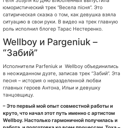
Геля Зозуля ко Дню влюбленных выпустила
юмористический трек “Весела пісня”. Это
сатирическая сказка о том, как девушка взяла
ситуацию в свои руки. В видео на трек главную
роль исполнил блогер Тарас Нестеренко.
Wellboy и Pargeniuk –
“Забий”
Исполнители Parfeniuk и Wellboy объединились
в неожиданном дуэте, записав трек “Забий”. Эта
песня – история о неразделенной любви
главных героев Антона, Ильи и девушку
танцовщицу.
– Это первый мой опыт совместной работы и
круто, что начал этот путь именно с артистом
Wellboy. Настолько гармоничной получилась и
работа, и подготовка ко всем процессам. Тоха –