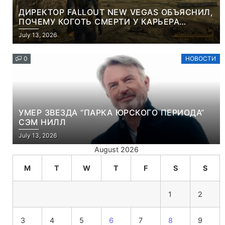
ДИРЕКТОР FALLOUT NEW VEGAS ОБЪЯСНИЛ,
ПОЧЕМУ КОГОТЬ СМЕРТИ У КАРЬЕРА
НАМЕРЕННО СНОСИТ ВАМ ГОЛОВУ
July 13, 2026
0
НОВОСТИ
УМЕР ЗВЕЗДА “ПАРКА ЮРСКОГО ПЕРИОДА”
СЭМ НИЛЛ
July 13, 2026
August 2026
M
T
W
T
F
S
S
1
2
3
4
5
6
7
8
9