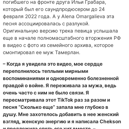
погибшего на фронте друга Ильи Грабара,
который был его саундпродюсером до 24
февраля 2022 года. А у Alena Omargalieva эта
песня ассоциировалась с разлукой.
Оригинальную версию трека певица услышала
еще в начале полномасштабного вторжения РФ
в видео с фото из семейного архива, которое
смонтировал ее муж Тамерлан.
– Когда я увидела это видео, мое сердце
переполнилось теплыми мирными
воспоминаниями и одновременно болезненной
правдой о войне. Я переживала за мужа, ведь
очень часто с ним не было связи. Я
пересматривала этот TikTok раз за разом и
песня “Сколько еще” запала мне глубоко в
душу. Мне захотелось добавить в нее женский
взгляд, женскую энергию и я написала Chekson
и предложила спеть его хит вместе, –