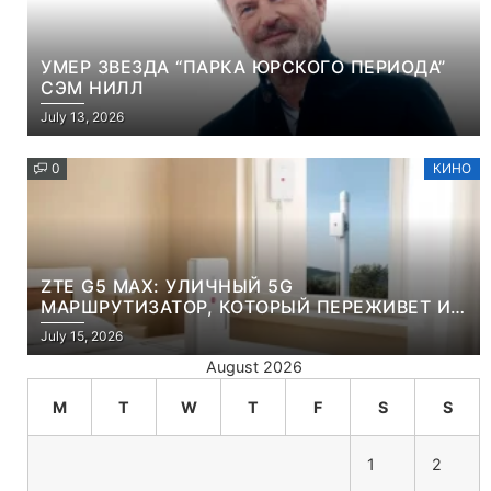
УМЕР ЗВЕЗДА “ПАРКА ЮРСКОГО ПЕРИОДА”
СЭМ НИЛЛ
July 13, 2026
0
КИНО
ZTE G5 MAX: УЛИЧНЫЙ 5G
МАРШРУТИЗАТОР, КОТОРЫЙ ПЕРЕЖИВЕТ И
ЛЮТУЮ ЗИМУ, И ЖАРКОЕ ЛЕТО
July 15, 2026
August 2026
M
T
W
T
F
S
S
1
2