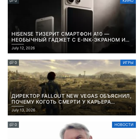
0
КИНО
HISENSE ТИЗЕРИТ СМАРТФОН A10 —
НЕОБЫЧНЫЙ ГАДЖЕТ С E-INK-ЭКРАНОМ И
СЪЕМНОЙ LCD-ПАНЕЛЬЮ ДЛЯ ЦВЕТНОГО
July 12, 2026
КОНТЕНТА И СОЦСЕТЕЙ
0
ИГРЫ
ДИРЕКТОР FALLOUT NEW VEGAS ОБЪЯСНИЛ,
ПОЧЕМУ КОГОТЬ СМЕРТИ У КАРЬЕРА
НАМЕРЕННО СНОСИТ ВАМ ГОЛОВУ
July 13, 2026
0
НОВОСТИ