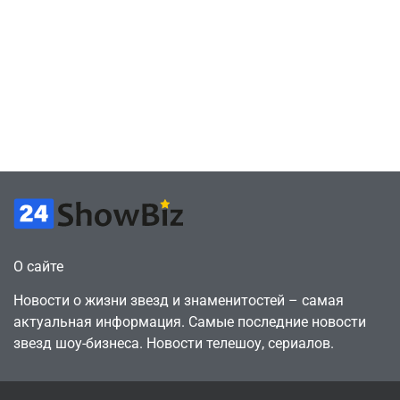
подписку PS Plus
попросил помочь
в знак протеста
найти
против
видеокарту в его
цифрового
ПК – её там
будущего
просто нет
July 4, 2026
July 4, 2026
24sbadmin
24sbadmin
О сайте
Новости о жизни звезд и знаменитостей – самая
актуальная информация. Самые последние новости
звезд шоу-бизнеса. Новости телешоу, сериалов.