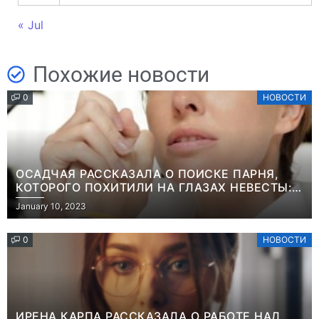
« Jul
Похожие новости
0
НОВОСТИ
ОСАДЧАЯ РАССКАЗАЛА О ПОИСКЕ ПАРНЯ,
КОТОРОГО ПОХИТИЛИ НА ГЛАЗАХ НЕВЕСТЫ:
“ОН ВЕСЬ УДАР ПРИНЯЛ НА СЕБЯ”
January 10, 2023
0
НОВОСТИ
ИРЕНА КАРПА РАССКАЗАЛА О РАБОТЕ НАД