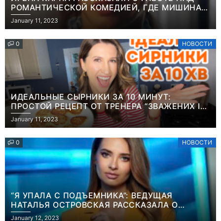
РОМАНТИЧЕСКОЙ КОМЕДИЕЙ, ГДЕ МИШИНА В
РОЛИ МАТЕРИ-ОДИНОЧКИ
January 11, 2023
0
НОВОСТИ
ИДЕАЛЬНЫЕ СЫРНИКИ ЗА 10 МИНУТ:
ПРОСТОЙ РЕЦЕПТ ОТ ТРЕНЕРА “ЗВАЖЕНИХ І
ЩАСЛИВИХ” АНИТЫ ЛУЦЕНКО
January 11, 2023
0
НОВОСТИ
“Я УПАЛА С ПОДЪЕМНИКА”: ВЕДУЩАЯ
НАТАЛЬЯ ОСТРОВСКАЯ РАССКАЗАЛА О
Игры
НЕПРИЯТНОМ ИНЦИДЕНТЕ В ЗИМНИХ
January 12, 2023