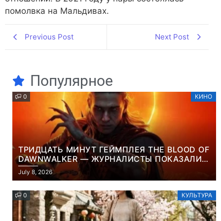
помолвка на Мальдивах.
Previous Post
Next Post
Популярное
0
КИНО
ТРИДЦАТЬ МИНУТ ГЕЙМПЛЕЯ THE BLOOD OF
DAWNWALKER — ЖУРНАЛИСТЫ ПОКАЗАЛИ
НАЧАЛО НОВОЙ ИГРЫ ОТ ВЕТЕРАНОВ CD
July 8, 2026
PROJEKT RED
0
КУЛЬТУРА