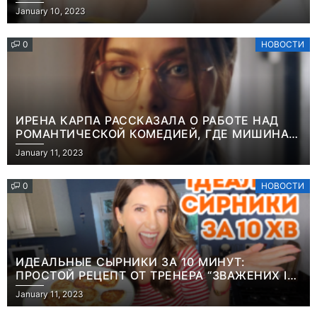
“ОН ВЕСЬ УДАР ПРИНЯЛ НА СЕБЯ”
January 10, 2023
0
НОВОСТИ
ИРЕНА КАРПА РАССКАЗАЛА О РАБОТЕ НАД
РОМАНТИЧЕСКОЙ КОМЕДИЕЙ, ГДЕ МИШИНА В
РОЛИ МАТЕРИ-ОДИНОЧКИ
January 11, 2023
0
НОВОСТИ
ИДЕАЛЬНЫЕ СЫРНИКИ ЗА 10 МИНУТ:
ПРОСТОЙ РЕЦЕПТ ОТ ТРЕНЕРА “ЗВАЖЕНИХ І
ЩАСЛИВИХ” АНИТЫ ЛУЦЕНКО
January 11, 2023