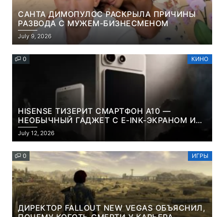
САНТА ДИМОПУЛОС РАСКРЫЛА ПРИЧИНЫ
РАЗВОДА С МУЖЕМ-БИЗНЕСМЕНОМ
July 9, 2026
0
КИНО
HISENSE ТИЗЕРИТ СМАРТФОН A10 —
НЕОБЫЧНЫЙ ГАДЖЕТ С E-INK-ЭКРАНОМ И
СЪЕМНОЙ LCD-ПАНЕЛЬЮ ДЛЯ ЦВЕТНОГО
July 12, 2026
КОНТЕНТА И СОЦСЕТЕЙ
0
ИГРЫ
ДИРЕКТОР FALLOUT NEW VEGAS ОБЪЯСНИЛ,